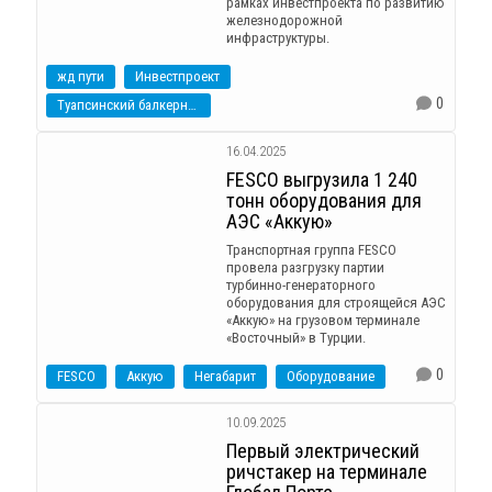
рамках инвестпроекта по развитию
железнодорожной
инфраструктуры.
жд пути
Инвестпроект
0
Туапсинский балкерный терминал
16.04.2025
FESCO выгрузила 1 240
тонн оборудования для
АЭС «Аккую»
Транспортная группа FESCO
провела разгрузку партии
турбинно-генераторного
оборудования для строящейся АЭС
«Аккую» на грузовом терминале
«Восточный» в Турции.
0
FESCO
Аккую
Негабарит
Оборудование
10.09.2025
Первый электрический
ричстакер на терминале