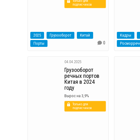
Только для
подписчиков
2025
Грузооборот
Китай
Кадры
0
Порты
Росморреч
04.04.2025
Грузооборот
речных портов
Китая в 2024
году
Вырос на 3,9%
Только для
подписчиков