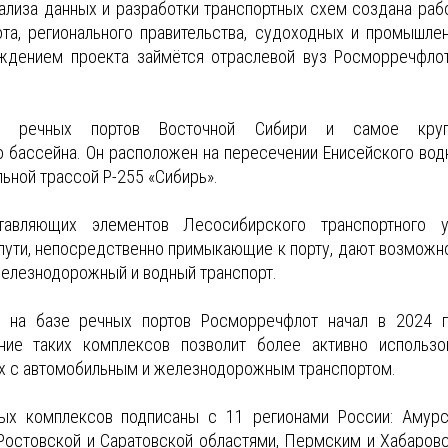
ализа данных и разработки транспортных схем создана раб
ота, регионального правительства, судоходных и промышле
ждением проекта займётся отраслевой вуз Росморречфло
х речных портов Восточной Сибири и самое круп
 бассейна. Он расположен на пересечении Енисейского вод
ьной трассой Р-255 «Сибирь».
авляющих элементов Лесосибирского транспортного у
ути, непосредственно примыкающие к порту, дают возможн
железнодорожный и водный транспорт.
 на базе речных портов Росморречфлот начал в 2024 г
ние таких комплексов позволит более активно использо
 их с автомобильным и железнодорожным транспортом.
ых комплексов подписаны с 11 регионами России: Амурс
 Ростовской и Саратовской областями, Пермским и Хабаров