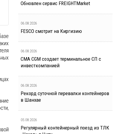
Обновлен сервис FREIGHTMarket
06.08.2026
FESCO смотрит на Киргизию
базе
аких
теля
06.08.2026
ьных
CMA CGM создает терминальное СП с
инвесткомпанией
ицах
06.08.2026
Рекорд суточной перевалки контейнеров
в Шанхае
ание
сти,
05.08.2026
Регулярный контейнерный поезд из ТЛК
овой