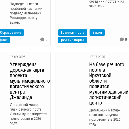
создании портов и их
Подведены итоги
закрытии.
приёмной кампании
подведомственных
Росморречфлоту
вузов.
Образование
Границы порта
Закон
0
0
флот
речные порты
16.09.2025
17.07.2025
Утверждена
На базе речного
дорожная карта
порта в
проекта
Иркутской
мультимодального
области
логистического
появится
центра
мультимодальный
Джалинда
логистический
центр
Детальный мастер-
план речного порта
Детальный мастер-
Джалинда планируется
план планируется
подготовить в 2026
подготовить в 2026
году.
году.