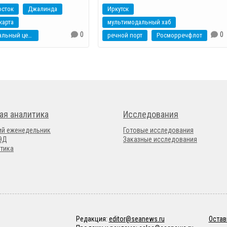
осток
Джалинда
Иркутск
карта
мультимодальный хаб
0
0
мультимодальный центр
речной порт
Росморречфлот
ая аналитика
Исследования
ий еженедельник
Готовые исследования
ВЭД
Заказные исследования
тика
Редакция:
editor@seanews.ru
Остав