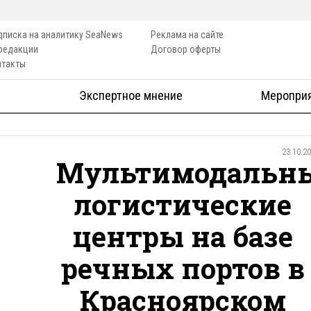
дписка на аналитику SeaNews
Реклама на сайте
 редакции
Договор оферты
нтакты
Экспертное мнение
Меропри
23.10.2
Мультимодальн
логистические
центры на базе
речных портов в
Красноярском