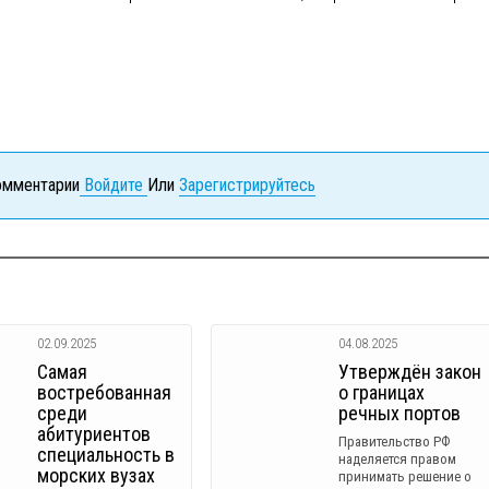
комментарии
Войдите
Или
Зарегистрируйтесь
02.09.2025
04.08.2025
Самая
Утверждён закон
востребованная
о границах
среди
речных портов
абитуриентов
Правительство РФ
специальность в
наделяется правом
морских вузах
принимать решение о