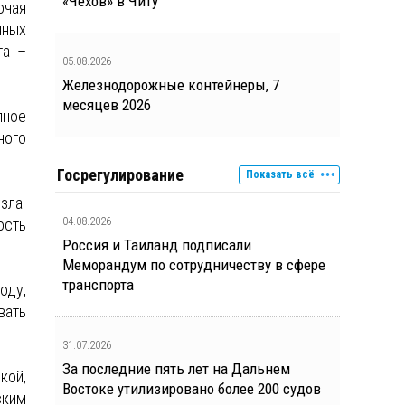
«Чехов» в Читу
очая
нных
та –
05.08.2026
Железнодорожные контейнеры, 7
месяцев 2026
ное
ного
Госрегулирование
Показать всё
зла.
04.08.2026
ость
Россия и Таиланд подписали
Меморандум по сотрудничеству в сфере
транспорта
оду,
вать
31.07.2026
За последние пять лет на Дальнем
кой,
Востоке утилизировано более 200 судов
ским