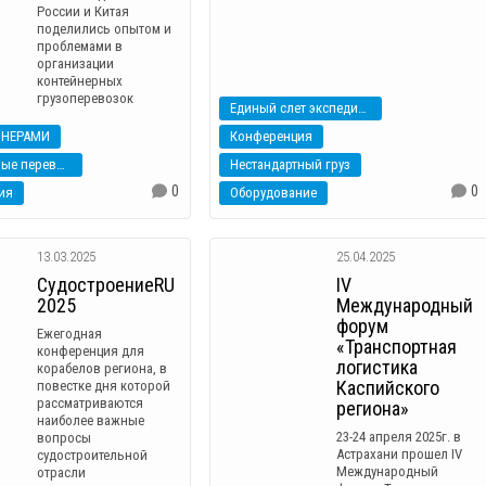
России и Китая
поделились опытом и
проблемами в
организации
контейнерных
грузоперевозок
Единый слет экспедиторов
ЙНЕРАМИ
Конференция
Контейнерные перевозки
Нестандартный груз
0
0
ия
Оборудование
13.03.2025
25.04.2025
СудостроениеRU
IV
2025
Международный
форум
Ежегодная
«Транспортная
конференция для
логистика
корабелов региона, в
Каспийского
повестке дня которой
рассматриваются
региона»
наиболее важные
23-24 апреля 2025г. в
вопросы
Астрахани прошел IV
судостроительной
Международный
отрасли