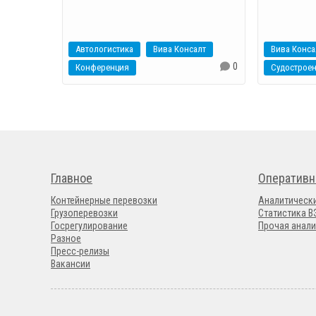
Автологистика
Вива Консалт
Вива Конса
0
Конференция
Судострое
Главное
Оперативн
Контейнерные перевозки
Аналитическ
Грузоперевозки
Статистика 
Госрегулирование
Прочая анали
Разное
Пресс-релизы
Вакансии