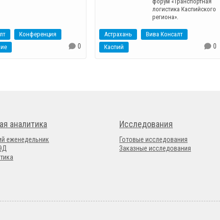
форум «Транспортная
логистика Каспийского
региона».
лт
Конференция
Астрахань
Вива Консалт
0
0
ние
Каспий
ая аналитика
Исследования
ий еженедельник
Готовые исследования
ВЭД
Заказные исследования
тика