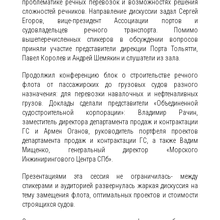
проблематике речных перевозок и возможностях решения
сложностей речников. Направление дискуссии задал Сергей
Егоров, вице-президент Ассоциации портов и
судовладельцев речного транспорта. Помимо
вышеперечисленных спикеров в обсуждении вопросов
приняли участие представители дирекции Порта Тольятти,
Павел Королев и Андрей Шемякин и слушатели из зала.
Продолжил конференцию блок о строительстве речного
флота от пассажирских до грузовых судов разного
назначения: для перевозки навалочных и нефтеналивных
грузов. Доклады сделали представители «Объединенной
судостроительной корпорации»: Владимир Рачин,
заместитель директора департамента продаж и контрактации
ГС и Армен Оганов, руководитель портфеля проектов
департамента продаж и контрактации ГС, а также Вадим
Мищенко, генеральный директор «Морского
Инжинирингового Центра СПб».
Презентациями эта сессия не ограничилась- между
спикерами и аудиторией развернулась жаркая дискуссия на
тему замещения флота, оптимальных проектов и стоимости
строящихся судов.