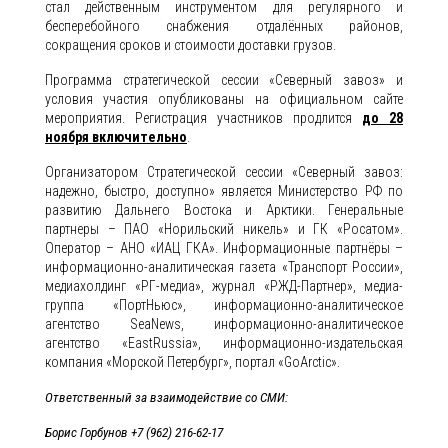
стал действенным инструментом для регулярного и
бесперебойного снабжения отдалённых районов,
сокращения сроков и стоимости доставки грузов.
Программа стратегической сессии «Северный завоз» и
условия участия опубликованы на официальном сайте
мероприятия. Регистрация участников продлится
до 28
ноября включительно
.
Организатором Стратегической сессии «Северный завоз:
надежно, быстро, доступно» является Министерство РФ по
развитию Дальнего Востока и Арктики. Генеральные
партнеры – ПАО «Норильский никель» и ГК «Росатом».
Оператор – АНО «ИАЦ ГКА». Информационные партнёры –
информационно-аналитическая газета «Транспорт России»,
медиахолдинг «РГ-медиа», журнал «РЖД-Партнер», медиа-
группа «ПортНьюс», информационно-аналитическое
агентство SeaNews, информационно-аналитическое
агентство «EastRussia», информационно-издательская
компания «Морской Петербург», портал «GoArctic».
Ответственный за взаимодействие со СМИ:
Борис Горбунов +7 (962) 216-62-17