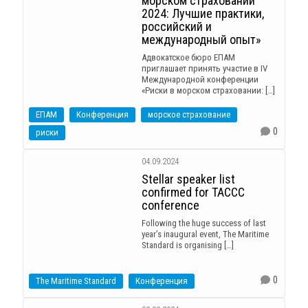
морском страховании
2024: Лучшие практики,
российский и
международный опыт»
Адвокатское бюро ЕПАМ
приглашает принять участие в IV
Международной конференции
«Риски в морском страховании: […]
ЕПАМ
Конференция
морское страхование
0
риски
04.09.2024
Stellar speaker list
confirmed for TACCC
conference
Following the huge success of last
year’s inaugural event, The Maritime
Standard is organising […]
0
The Maritime Standard
Конференция