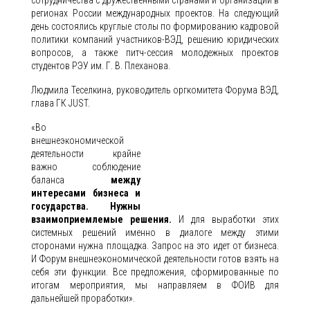
сотрудничества с дружественными странами и организации в
регионах России международных проектов. На следующий
день состоялись круглые столы по формированию кадровой
политики компаний участников-ВЭД, решению юридических
вопросов, а также питч-сессия молодежных проектов
студентов РЭУ им. Г. В. Плеханова.
Людмила Теселкина, руководитель оргкомитета Форума ВЭД,
глава ГК JUST.
«Во
внешнеэкономической
деятельности крайне
важно соблюдение
баланса
между
интересами бизнеса и
государства. Нужны
взаимоприемлемые решения.
И для выработки этих
системных решений именно в диалоге между этими
сторонами нужна площадка. Запрос на это идет от бизнеса.
И Форум внешнеэкономической деятельности готов взять на
себя эти функции. Все предложения, сформированные по
итогам мероприятия, мы направляем в ФОИВ для
дальнейшей проработки».