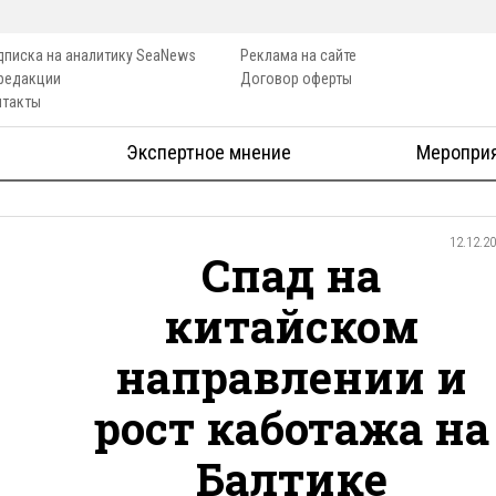
дписка на аналитику SeaNews
Реклама на сайте
 редакции
Договор оферты
нтакты
Экспертное мнение
Меропри
12.12.2
Спад на
китайском
направлении и
рост каботажа на
Балтике