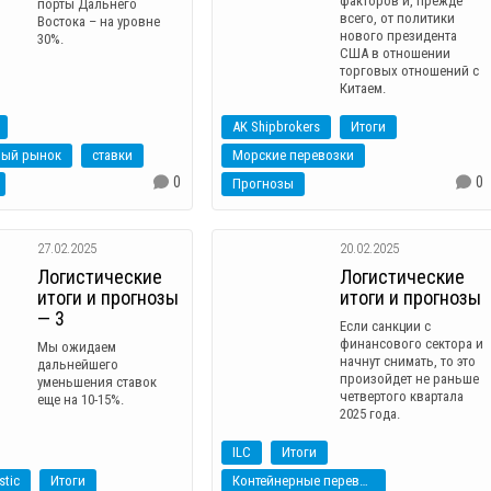
факторов и, прежде
порты Дальнего
всего, от политики
Востока – на уровне
нового президента
30%.
США в отношении
торговых отношений с
Китаем.
AK Shipbrokers
Итоги
ный рынок
ставки
Морские перевозки
0
0
Прогнозы
27.02.2025
20.02.2025
Логистические
Логистические
итоги и прогнозы
итоги и прогнозы
— 3
Если санкции с
финансового сектора и
Мы ожидаем
начнут снимать, то это
дальнейшего
произойдет не раньше
уменьшения ставок
четвертого квартала
еще на 10-15%.
2025 года.
ILC
Итоги
stic
Итоги
Контейнерные перевозки