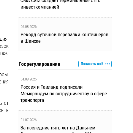
CMA CGM создает терминальное СП с
инвесткомпанией
06.08.2026
Рекорд суточной перевалки контейнеров
дия.
в Шанхае
озок
таж,
Госрегулирование
Показать всё
ром,
04.08.2026
ения
Россия и Таиланд подписали
Меморандум по сотрудничеству в сфере
транспорта
ь от
ся в
31.07.2026
За последние пять лет на Дальнем