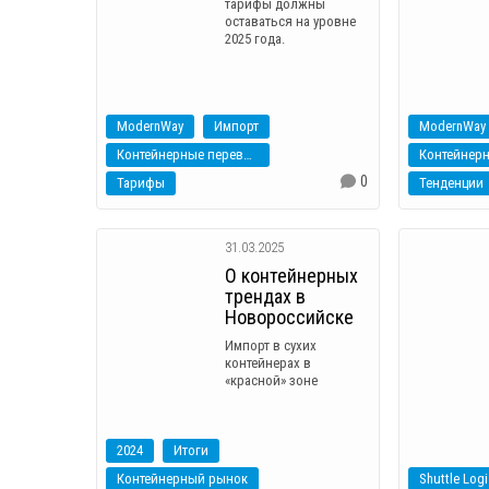
тарифы должны
оставаться на уровне
2025 года.
ModernWay
Импорт
ModernWay
Контейнерные перевозки
Контейнер
0
Тарифы
Тенденции
31.03.2025
О контейнерных
трендах в
Новороссийске
Импорт в сухих
контейнерах в
«красной» зоне
2024
Итоги
Контейнерный рынок
Shuttle Logi