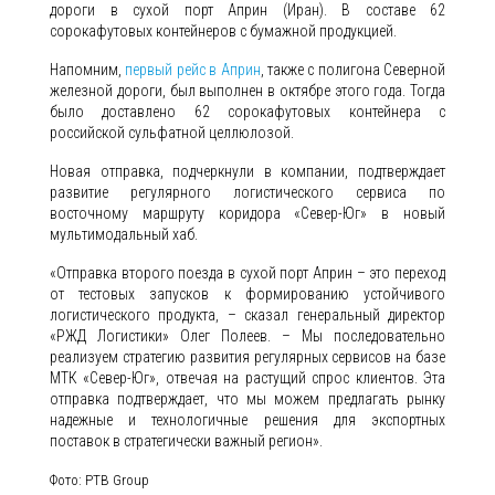
дороги в сухой порт Априн (Иран). В составе 62
сорокафутовых контейнеров с бумажной продукцией.
Напомним,
первый рейс в Априн
, также с полигона Северной
железной дороги, был выполнен в октябре этого года. Тогда
было доставлено 62 сорокафутовых контейнера с
российской сульфатной целлюлозой.
Новая отправка, подчеркнули в компании, подтверждает
развитие регулярного логистического сервиса по
восточному маршруту коридора «Север-Юг» в новый
мультимодальный хаб.
«Отправка второго поезда в сухой порт Априн – это переход
от тестовых запусков к формированию устойчивого
логистического продукта, – сказал генеральный директор
«РЖД Логистики» Олег Полеев. – Мы последовательно
реализуем стратегию развития регулярных сервисов на базе
МТК «Север-Юг», отвечая на растущий спрос клиентов. Эта
отправка подтверждает, что мы можем предлагать рынку
надежные и технологичные решения для экспортных
поставок в стратегически важный регион».
Фото: PTB Group