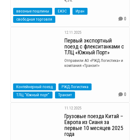
4,5%.
ввозные пошлины
ЕАЭС
Иран
0
свободная торговля
12.11.2025
Первый экспортный
поезд с флекситанками с
ТЛЦ «Южный Порт»
Отправили АО «РЖД Логистика» и
компания «Транзит»
Контейнерный поезд
РЖД Логистика
0
ТЛЦ "Южный порт"
Транзит
11.12.2025
Грузовые поезда Китай –
Европа из Сианя за
первые 10 месяцев 2025
года