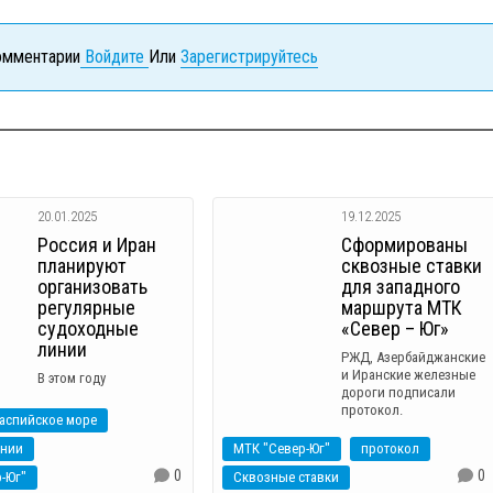
комментарии
Войдите
Или
Зарегистрируйтесь
20.01.2025
19.12.2025
Россия и Иран
Сформированы
планируют
сквозные ставки
организовать
для западного
регулярные
маршрута МТК
судоходные
«Север – Юг»
линии
РЖД, Азербайджанские
и Иранские железные
В этом году
дороги подписали
протокол.
аспийское море
инии
МТК "Север-Юг"
протокол
0
0
-Юг"
Сквозные ставки