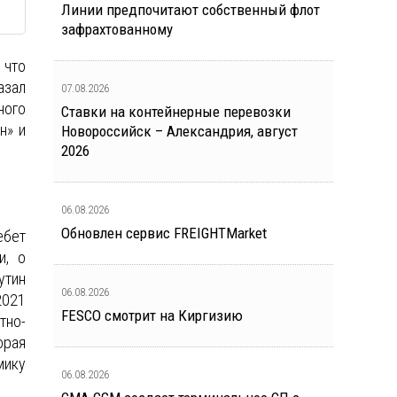
Линии предпочитают собственный флот
зафрахтованному
 что
азал
07.08.2026
ного
Ставки на контейнерные перевозки
н» и
Новороссийск – Александрия, август
2026
06.08.2026
Обновлен сервис FREIGHTMarket
ебет
и, о
утин
06.08.2026
2021
FESCO смотрит на Киргизию
тно-
орая
мику
06.08.2026