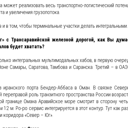
на может реализовать весь транспортно-логистический потен
та и увеличения грузопотока.
в и в том, чтобы терминальные участки делать интегральными.
г» с Трансаравийской железной дорогой, как Вы дума
лов будет хватать?
олько интегральных мультимодальных хабов, в первую очере
не Самары, Саратова, Тамбова и Саранска. Третий – в ОАЭ
з иранского порта Бендер-Аббаса в Оман. В связке Север
й переправой роль транзитного пространства России возраст
ной границе Омана Аравийское море смотрит в сторону чет
 12 м. Ро-ро сервис интегрируется в этот контур. Тут как ра
и коридора «Север – Юг».