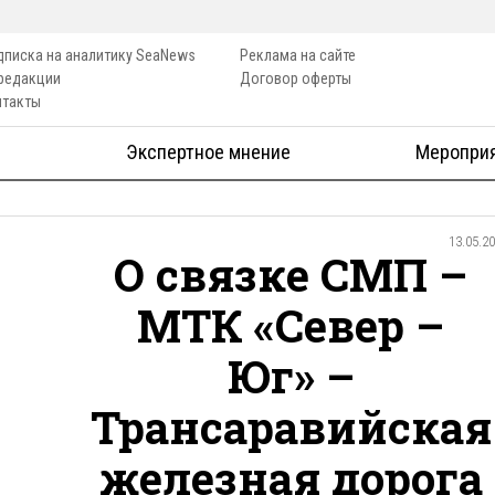
дписка на аналитику SeaNews
Реклама на сайте
 редакции
Договор оферты
нтакты
Экспертное мнение
Меропри
13.05.2
О связке СМП –
МТК «Север –
Юг» –
Трансаравийская
железная дорога