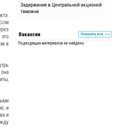
Задержания в Центральной акцизной
таможне
кта.
Если
ерез
Вакансии
Показать всё
 это
ак в
Подходящих материалов не найдено
утрь
 она
иты,
ными
е, и
ва и
ежду