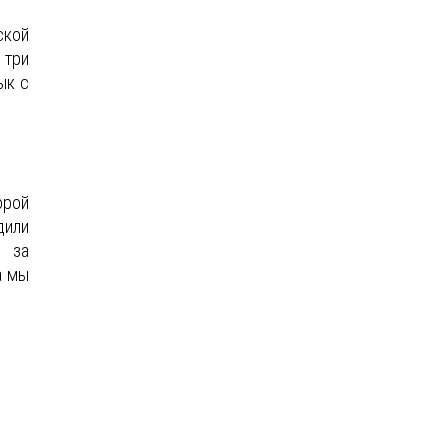
ской
 три
ык с
орой
дили
о за
а мы