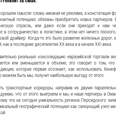
«топили» за Оман.
 хорошем смысле слова, никакая не реклама, а констатация фа
нзитный потенциал, обязаны приобретать новых партнеров. 
ическую отрасль, или даже если они приходят к нам ч
 в сотрудничество в логистике, в этом нет ничего плохого,
свой драйвер. Когда-то это было развитие железных дорог, к
, как в последние десятилетия XX века и в начале XXI века.
вительно реальную консолидацию евразийской торговли вн
ается или уменьшается в объеме, это говорит о том, что
дикция, которая первая осознает, как использовать бенеф
о можем быть мы, получит наибольшую выгоду от этого.
ь транспортные коридоры, направив их двумя параллель
я думаю, что от этого выиграем и мы, и наши партнеры в Оман
ому что на сегодня уникальность региона Персидского зали
 уникальный географический потенциал как связующий узел м
кой.