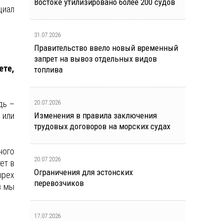
Востоке утилизировано более 200 судов
циал
31.07.2026
Правительство ввело новый временный
запрет на вывоз отдельных видов
ете,
топлива
дь –
20.07.2026
 или
Изменения в правила заключения
трудовых договоров на морских судах
ного
20.07.2026
ет в
Ограничения для эстонских
ырех
перевозчиков
з мы
17.07.2026