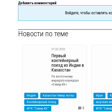
Добавить комментарий
Войдите, чтобы оставлять 
Новости по теме
07.03.2025
Первый
контейнерный
поезд из Индии в
Казахстан
По восточному
маршруту коридора
«Север-Юг»
Индия
Казахстан темир жолы
Иран
К
Контейнерный поезд
морские л
0
МТК "Север-Юг"
МТК "Север