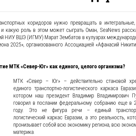
нспортных коридоров нужно превращать в интегральные,
, и какую роль в этом может сыграть Оман, SeaNews расск
ий НИУ ВШЭ (ИГМУ) Марат Зембатов в кулуарах международ
иона 2025», организованного Ассоциацией «Афанасий Никити
тие МТК «Север-Юг» как единого, целого организма?
МТК «Север – Юг» – действительно становой хр
единого транспортно-логистического каркаса Еврази
котором наш президент Владимир Владимирович П
говорил в послании федеральному собранию еще в 
году. Это не фигура речи – единый транспор
логистический каркас Евразии, а это реальность, кот
пронизывает собой всю экономику региона, всю эконо
материка.