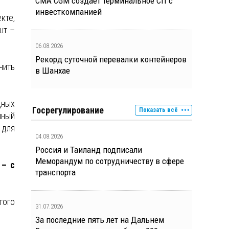
CMA CGM создает терминальное СП с
инвесткомпанией
кте,
шт –
06.08.2026
Рекорд суточной перевалки контейнеров
чить
в Шанхае
дных
Госрегулирование
Показать всё
иный
 для
04.08.2026
Россия и Таиланд подписали
Меморандум по сотрудничеству в сфере
 – с
транспорта
того
31.07.2026
За последние пять лет на Дальнем