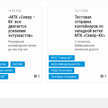
14.05.2025
16.12.2025
«МТК «Север –
Тестовая
Юг: все
отправка
двигается
контейнеров по
усилиями
западной ветке
энтузиастов»
МТК «Север–Юг»
Регулярной
С полигона
контейнерной линии
Куйбышевской
до сих пор нет
железной дороги
МТК "Север-Юг"
озки
Каспий
мультимодальные перевозки
ные линии
РЖД Логистика
0
0
-Юг"
Тестовая отправка