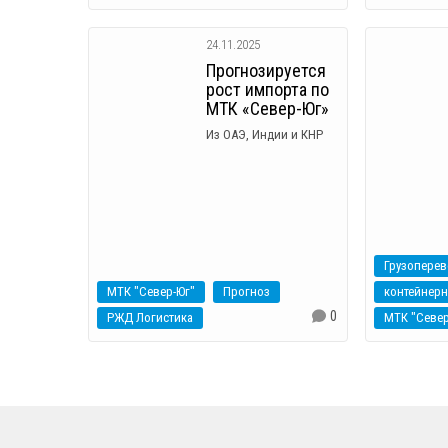
24.11.2025
Прогнозируется
рост импорта по
МТК «Север-Юг»
Из ОАЭ, Индии и КНР
Грузоперев
МТК "Север-Юг"
Прогноз
контейнер
0
РЖД Логистика
МТК "Север