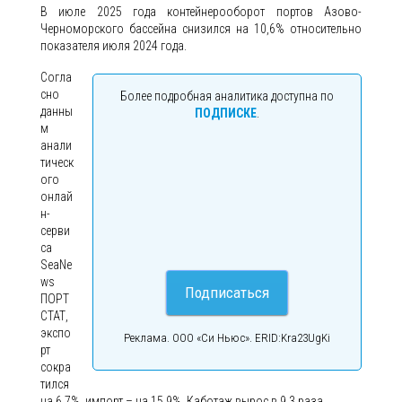
В июле 2025 года контейнерооборот портов Азово-
Черноморского бассейна снизился на 10,6% относительно
показателя июля 2024 года.
Согла
сно
Более подробная аналитика доступна по
данны
ПОДПИСКЕ
.
м
анали
тическ
ого
онлай
н-
серви
са
SeaNe
ws
Подписаться
ПОРТ
СТАТ,
экспо
Реклама. ООО «Си Ньюс». ERID:Kra23UgKi
рт
сокра
тился
на 6,7%, импорт – на 15,9%. Каботаж вырос в 9,3 раза.