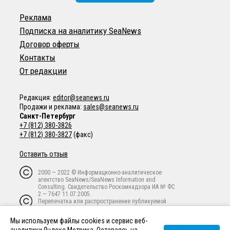
Реклама
Подписка на аналитику SeaNews
Договор оферты
Контакты
От редакции
Редакция:
editor@seanews.ru
Продажи и реклама:
sales@seanews.ru
Санкт-Петербург
+7 (812) 380-3826
+7 (812) 380-3827
(факс)
Оставить отзыв
2000 — 2022 © Информационно-аналитическое
агентство SeaNews/SeaNews Information and
Consulting. Свидетельство Роскомнадзора ИА № ФС
2 — 7647 11.07.2005.
Перепечатка или распространение публикуемой
информации в любой форме любым способом
запрещены без письменного предварительного
Мы используем файлы cookies и сервис веб-
согласия владельца авторских прав.