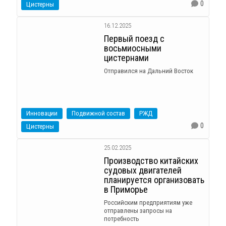
0
Цистерны
16.12.2025
Первый поезд с
восьмиосными
цистернами
Отправился на Дальний Восток
Инновации
Подвижной состав
РЖД
0
Цистерны
25.02.2025
Производство китайских
судовых двигателей
планируется организовать
в Приморье
Российским предприятиям уже
отправлены запросы на
потребность