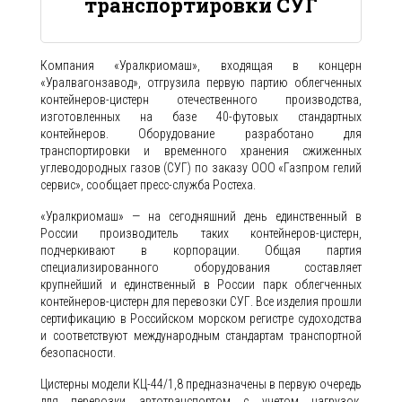
транспортировки СУГ
Компания «Уралкриомаш», входящая в концерн
«Уралвагонзавод», отгрузила первую партию облегченных
контейнеров-цистерн отечественного производства,
изготовленных на базе 40-футовых стандартных
контейнеров. Оборудование разработано для
транспортировки и временного хранения сжиженных
углеводородных газов (СУГ) по заказу ООО «Газпром гелий
сервис», сообщает пресс-служба Ростеха.
«Уралкриомаш» — на сегодняшний день единственный в
России производитель таких контейнеров-цистерн,
подчеркивают в корпорации. Общая партия
специализированного оборудования составляет
крупнейший и единственный в России парк облегченных
контейнеров-цистерн для перевозки СУГ. Все изделия прошли
сертификацию в Российском морском регистре судоходства
и соответствуют международным стандартам транспортной
безопасности.
Цистерны модели КЦ-44/1,8 предназначены в первую очередь
для перевозки автотранспортом с учетом нагрузок,