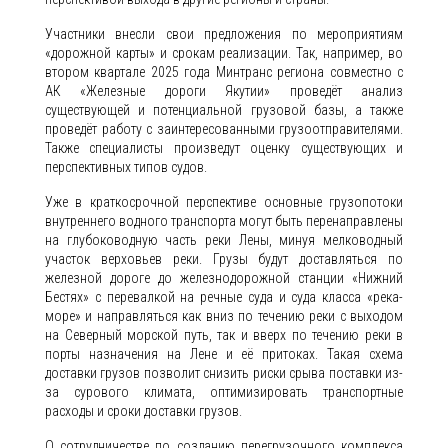
Участники внесли свои предложения по мероприятиям
«дорожной карты» и срокам реализации. Так, например, во
втором квартале 2025 года Минтранс региона совместно с
АК «Железные дороги Якутии» проведёт анализ
существующей и потенциальной грузовой базы, а также
проведёт работу с заинтересованными грузоотправителями.
Также специалисты произведут оценку существующих и
перспективных типов судов.
Уже в краткосрочной перспективе основные грузопотоки
внутреннего водного транспорта могут быть перенаправлены
на глубоководную часть реки Лены, минуя мелководный
участок верховьев реки. Грузы будут доставляться по
железной дороге до железнодорожной станции «Нижний
Бестях» с перевалкой на речные суда и суда класса «река-
море» и направляться как вниз по течению реки с выходом
на Северный морской путь, так и вверх по течению реки в
порты назначения на Лене и её притоках. Такая схема
доставки грузов позволит снизить риски срыва поставки из-
за сурового климата, оптимизировать транспортные
расходы и сроки доставки грузов.
О сотрудничестве по созданию перегрузочного комплекса