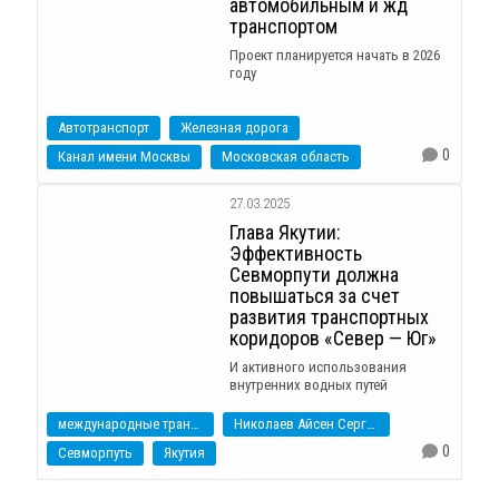
автомобильным и жд
транспортом
Проект планируется начать в 2026
году
Автотранспорт
Железная дорога
0
Канал имени Москвы
Московская область
27.03.2025
Глава Якутии:
Эффективность
Севморпути должна
повышаться за счет
развития транспортных
коридоров «Север — Юг»
И активного использования
внутренних водных путей
международные транспортные коридоры
Николаев Айсен Сергеевич
0
Севморпуть
Якутия