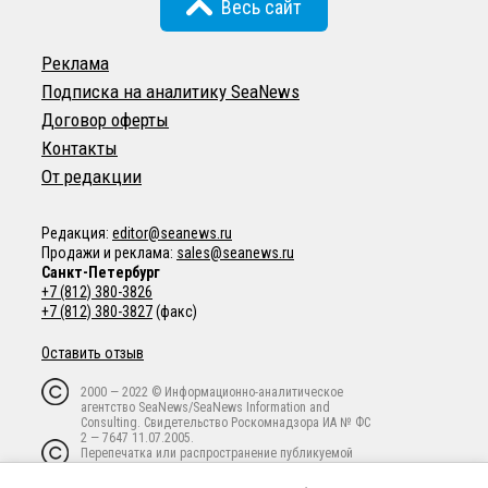
Весь сайт
Реклама
Подписка на аналитику SeaNews
Договор оферты
Контакты
От редакции
Редакция:
editor@seanews.ru
Продажи и реклама:
sales@seanews.ru
Санкт-Петербург
+7 (812) 380-3826
+7 (812) 380-3827
(факс)
Оставить отзыв
2000 — 2022 © Информационно-аналитическое
агентство SeaNews/SeaNews Information and
Consulting. Свидетельство Роскомнадзора ИА № ФС
2 — 7647 11.07.2005.
Перепечатка или распространение публикуемой
информации в любой форме любым способом
запрещены без письменного предварительного