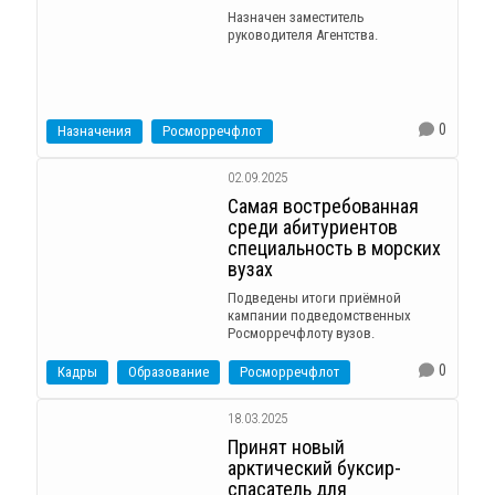
Назначен заместитель
руководителя Агентства.
0
Назначения
Росморречфлот
02.09.2025
Самая востребованная
среди абитуриентов
специальность в морских
вузах
Подведены итоги приёмной
кампании подведомственных
Росморречфлоту вузов.
0
Кадры
Образование
Росморречфлот
18.03.2025
Принят новый
арктический буксир-
спасатель для