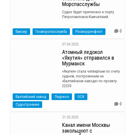
Морспасслужбы
Судно будет приписано к порту
Петропавловск-Камчатский.
0
Буксир
Госморспасслужба
Росморречфлот
07.04.2025
Атомный ледокол
«Якутия» отправился в
Мурманск
«Якутия» стала четвертым по счету
судном, построенным на
«Балтийском заводе» по проекту
22220.
Балтийский завод
Ледокол
ОСК
0
Судостроение
21.03.2025
Канал имени Москвы
закольцуют с