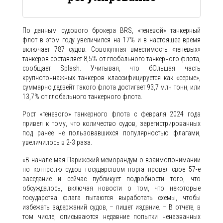
По данным судового брокера BRS, «теневой» танкерный
флот в этом году увеличился на 17% и в настоящее время
включает 787 судов. Совокупная вместимость «теневых»
танкеров составляет 8,5% от глобального танкерного флота,
сообщает Splash. Учитывая, что бОльшая часть
крупнотоннажных танкеров классифицируется как «серые»,
суммарно дедвейт такого флота достигает 93,7 млн тонн, или
13,7% от глобального танкерного флота.
Рост «теневого» танкерного флота с февраля 2024 года
привел к тому, что количество судов, зарегистрированных
под ранее не пользовавшихся популярностью флагами,
увеличилось в 2-3 раза.
«В начале мая Парижский меморандум о взаимопонимании
по контролю судов государством порта провел свое 57-е
заседание и сейчас публикует подробности того, что
обсуждалось, включая новости о том, что некоторые
государства флага пытаются выработать схемы, чтобы
избежать задержаний судов, – пишет издание. – В отчете, в
том числе, описываются недавние попытки неназванных