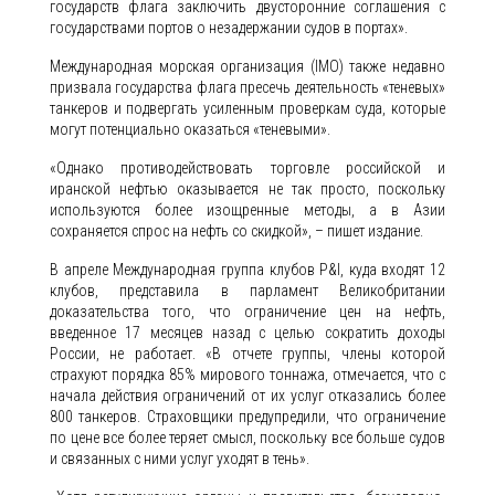
государств флага заключить двусторонние соглашения с
государствами портов о незадержании судов в портах».
Международная морская организация (IMO) также недавно
призвала государства флага пресечь деятельность «теневых»
танкеров и подвергать усиленным проверкам суда, которые
могут потенциально оказаться «теневыми».
«Однако противодействовать торговле российской и
иранской нефтью оказывается не так просто, поскольку
используются более изощренные методы, а в Азии
сохраняется спрос на нефть со скидкой», – пишет издание.
В апреле Международная группа клубов P&I, куда входят 12
клубов, представила в парламент Великобритании
доказательства того, что ограничение цен на нефть,
введенное 17 месяцев назад с целью сократить доходы
России, не работает. «В отчете группы, члены которой
страхуют порядка 85% мирового тоннажа, отмечается, что с
начала действия ограничений от их услуг отказались более
800 танкеров. Страховщики предупредили, что ограничение
по цене все более теряет смысл, поскольку все больше судов
и связанных с ними услуг уходят в тень».