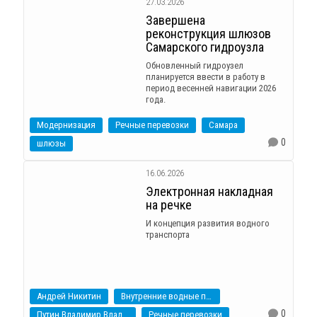
27.03.2026
Завершена
реконструкция шлюзов
Самарского гидроузла
Обновленный гидроузел
планируется ввести в работу в
период весенней навигации 2026
года.
Модернизация
Речные перевозки
Самара
0
шлюзы
16.06.2026
Электронная накладная
на речке
И концепция развития водного
транспорта
Андрей Никитин
Внутренние водные пути
0
Путин Владимир Владимирович
Речные перевозки