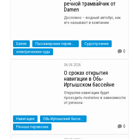
речной трамвайчик от
Damen
Дословно – водный автобус, как
его называют в компании
Damen
Пассажирские перевозки
Судостроение
0
электрические суда
06.04.2026
О сроках открытия
навигации в Обь-
Иртышском бассейне
Открытие навигации будет
проходить поэтапно в зависимости
от региона.
Навигация
Обь-Иртышский бассейн
0
Речные перевозки