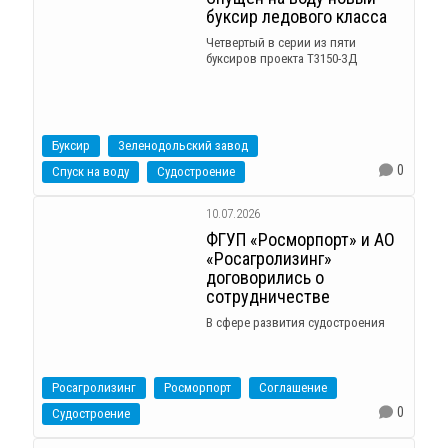
буксир ледового класса
Четвертый в серии из пяти
буксиров проекта Т3150-ЗД
Буксир
Зеленодольский завод
0
Спуск на воду
Судостроение
10.07.2026
ФГУП «Росморпорт» и АО
«Росагролизинг»
договорились о
сотрудничестве
В сфере развития судостроения
Росагролизинг
Росморпорт
Соглашение
0
Судостроение