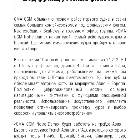
CMA CGM объявил о первом рейсе первого судна в серии
самых больших контейнеровозов под французским фагом.
Как сообщили SeaNews в головном офисе группы, «CMA
CGM Notre Dame» начал свой первый рейс судозаходом в
Шанхай. Церемония имянаречения судна пройдет в начале
июля в Гавре.
Всего в серии 10 контейнеровозов вместимостью 24 212 TEU
с 1,6 тыс. рефрозеток, длиной 400 м и шириной 62 м,
оснащенных двигателями, работающими на сжиженном
природном газе. СПГ-танк вместимостью 18,6 тыс. куб. м
обеспечивает автономность на маршрутах Азия – Европа.
Полностью цифровизированный мостик оснащен
навигационными системами с функциями расширенной
реальности. Использование искусственного интеллекта
позволяет оптимизировать прокладку курса и выбор
скорости и управлять энергопотреблением.
«CMA CGM Notre Dame» будет работать на трейде Азия –
Европа на сервисе French Asia Line (FAL), в ротацию которого
входят порты Нинбо, Шанхай, Янтьян, Сингапур, Гавр,