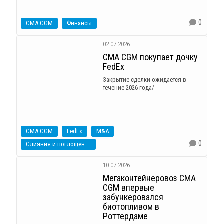
0
CMA CGM
Финансы
02.07.2026
CMA CGM покупает дочку
FedEx
Закрытие сделки ожидается в
течение 2026 года/
CMA CGM
FedEx
M&A
0
Слияния и поглощения
10.07.2026
Мегаконтейнеровоз CMA
CGM впервые
забункеровался
биотопливом в
Роттердаме