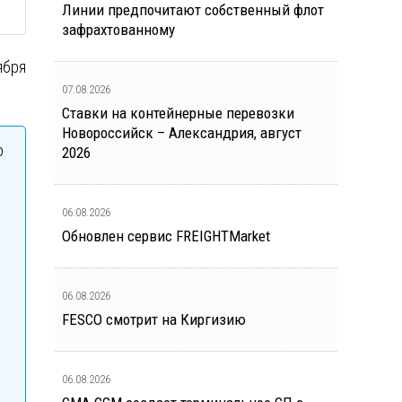
Линии предпочитают собственный флот
зафрахтованному
ября
07.08.2026
Ставки на контейнерные перевозки
Новороссийск – Александрия, август
о
2026
06.08.2026
Обновлен сервис FREIGHTMarket
06.08.2026
FESCO смотрит на Киргизию
06.08.2026