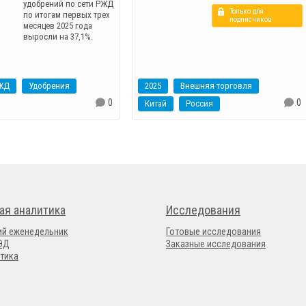
удобрений по сети РЖД
Только для
по итогам первых трех
подписчиков
месяцев 2025 года
выросли на 37,1%.
ЖД
Удобрения
2025
Внешняя торговля
0
0
Китай
Россия
ая аналитика
Исследования
ий еженедельник
Готовые исследования
ВЭД
Заказные исследования
тика