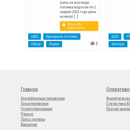
Цены на все виды
топлива выросли На 2
неделе 2025 года цены
на мазут […]
Только для
подписчиков
2025
Бункерное топливо
2025
Р
0
Обзор
Порты
Экспорт
Главное
Оперативн
Контейнерные перевозки
Аналитическ
Грузоперевозки
Статистика 
Госрегулирование
Прочая анали
Разное
Пресс-релизы
Вакансии