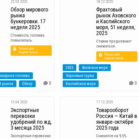
22.04.2025
18.12.2025
Обзор мирового
Фрахтовый
рынка
рынок Азовского
бункеровки. 17
и Каспийского
неделя 2025
моря, 51 неделя,
2025
Стоимость топлива
повысилась.
Ставки продолжают
снижаться.
Только для
подписчиков
Только для
подписчиков
2025
Азовское море
ункерное топливо
Зерновые грузы
0
0
й рынок
Обзор
Каспийское море
15.04.2025
17.12.2025
Экспортные
Товарооборот
перевозки
Россия — Китай в
удобрений по жд,
январе-октябре
3 месяца 2025
2025 года
Экспортные перевозки
Снизился на 9,5%