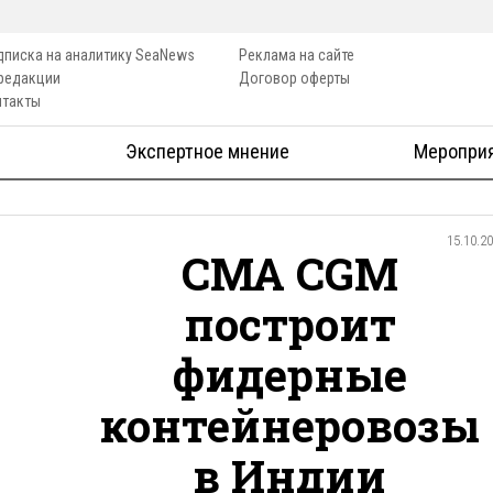
дписка на аналитику SeaNews
Реклама на сайте
 редакции
Договор оферты
нтакты
Экспертное мнение
Меропри
15.10.2
CMA CGM
построит
фидерные
контейнеровозы
в Индии