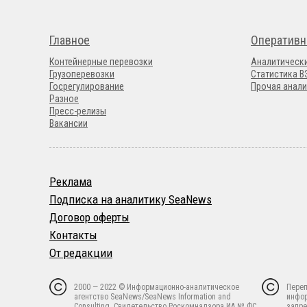
Главное
Оперативн
Контейнерные перевозки
Аналитическ
Грузоперевозки
Статистика 
Госрегулирование
Прочая анали
Разное
Пресс-релизы
Вакансии
Реклама
Подписка на аналитику SeaNews
Договор оферты
Контакты
От редакции
2000 — 2022 © Информационно-аналитическое
Переп
агентство SeaNews/SeaNews Information and
инфо
Consulting. Свидетельство Роскомнадзора ИА № ФС
запре