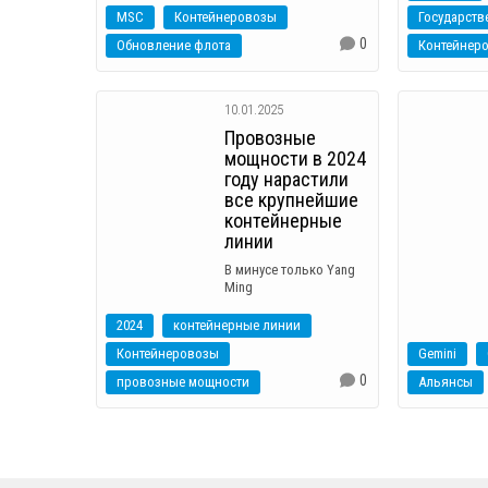
MSC
Контейнеровозы
0
Обновление флота
Контейнер
10.01.2025
Провозные
мощности в 2024
году нарастили
все крупнейшие
контейнерные
линии
В минусе только Yang
Ming
2024
контейнерные линии
Контейнеровозы
Gemini
0
провозные мощности
Альянсы