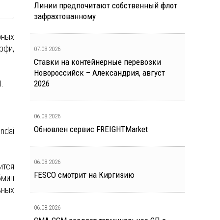
Линии предпочитают собственный флот
зафрахтованному
рных
рфи,
07.08.2026
Ставки на контейнерные перевозки
Новороссийск – Александрия, август
.
2026
06.08.2026
Обновлен сервис FREIGHTMarket
ndai
06.08.2026
ится
FESCO смотрит на Киргизию
бмин
ьных
06.08.2026