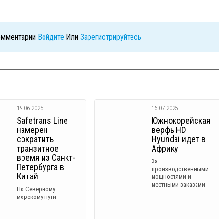
комментарии
Войдите
Или
Зарегистрируйтесь
19.06.2025
16.07.2025
Safetrans Line
Южнокорейская
намерен
верфь HD
сократить
Hyundai идет в
транзитное
Африку
время из Санкт-
За
Петербурга в
производственными
Китай
мощностями и
местными заказами
По Северному
морскому пути