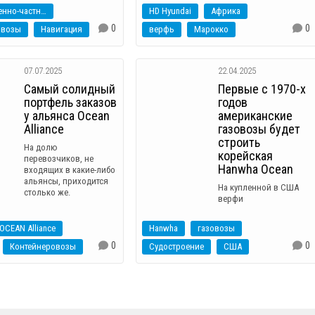
Государственно-частное партнерство
HD Hyundai
Африка
0
0
овозы
Навигация
верфь
Марокко
07.07.2025
22.04.2025
Самый солидный
Первые с 1970-х
портфель заказов
годов
у альянса Ocean
американские
Alliance
газовозы будет
строить
На долю
корейская
перевозчиков, не
Hanwha Ocean
входящих в какие-либо
альянсы, приходится
На купленной в США
столько же.
верфи
OCEAN Alliance
Hanwha
газовозы
0
0
Контейнеровозы
Судостроение
США