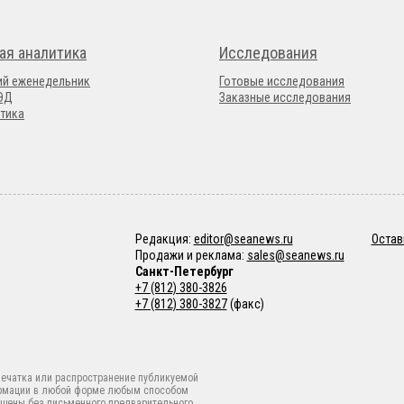
ая аналитика
Исследования
ий еженедельник
Готовые исследования
ВЭД
Заказные исследования
тика
Редакция:
editor@seanews.ru
Остав
Продажи и реклама:
sales@seanews.ru
Санкт-Петербург
+7 (812) 380-3826
+7 (812) 380-3827
(факс)
ечатка или распространение публикуемой
рмации в любой форме любым способом
щены без письменного предварительного