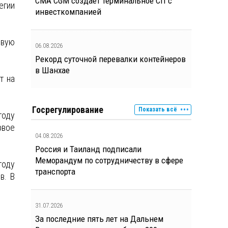
CMA CGM создает терминальное СП с
егии
инвесткомпанией
овую
06.08.2026
Рекорд суточной перевалки контейнеров
в Шанхае
т на
Госрегулирование
Показать всё
году
рвое
04.08.2026
Россия и Таиланд подписали
Меморандум по сотрудничеству в сфере
году
транспорта
в. В
31.07.2026
За последние пять лет на Дальнем