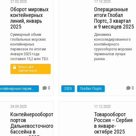
27.03.2025
17.10.2025
Оборот мировых
Операционные
контейнерных
итоги Глобал
линий, январь
Портс, 3 квартал
2025
и 9 месяцев 2025
Суммарный объем
Динамика
глобальных морских
консолидированного
контейнерных
контейнерного
перевозок по итогам
грузооборота морских
января 2025 года
терминалов лучше
составил 15,2 млн TEU.
рынка.
Только для
подписчиков
0
0
Контейнерные перевозки
2025
Глобал Портс
24.09.2025
11.12.2025
Контейнерооборот
Товарооборот
портов
Россия – Сербия
Дальневосточного
в январе-
бассейна в
октябре 2025