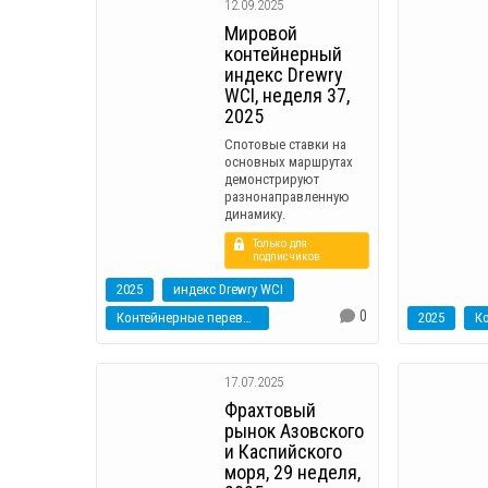
12.09.2025
Мировой
контейнерный
индекс Drewry
WCI, неделя 37,
2025
Спотовые ставки на
основных маршрутах
демонстрируют
разнонаправленную
динамику.
Только для
подписчиков
2025
индекс Drewry WCI
0
Контейнерные перевозки
2025
17.07.2025
Фрахтовый
рынок Азовского
и Каспийского
моря, 29 неделя,