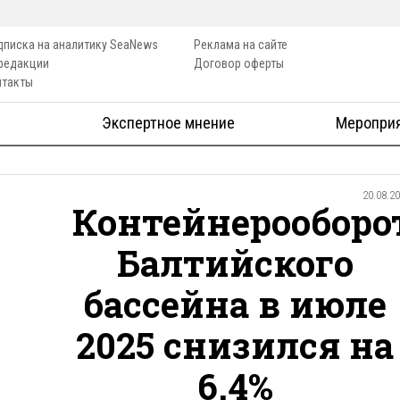
дписка на аналитику SeaNews
Реклама на сайте
 редакции
Договор оферты
нтакты
Экспертное мнение
Меропри
20.08.2
Контейнерооборо
Балтийского
бассейна в июле
2025 снизился на
6,4%