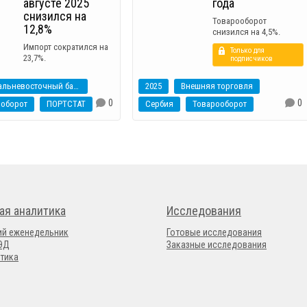
августе 2025
года
снизился на
Товарооборот
12,8%
снизился на 4,5%.
Импорт сократился на
Только для
23,7%.
подписчиков
Дальневосточный бассейн
2025
Внешняя торговля
0
0
ооборот
ПОРТСТАТ
Сербия
Товарооборот
ая аналитика
Исследования
ий еженедельник
Готовые исследования
ВЭД
Заказные исследования
тика