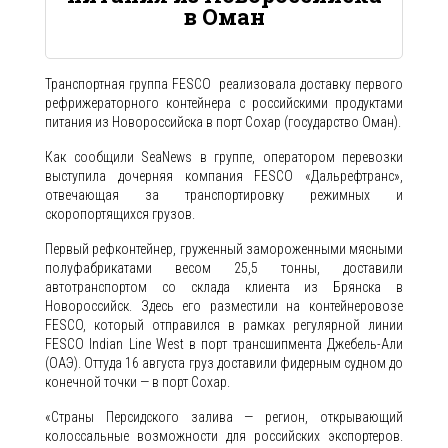
в Оман
Транспортная группа FESCO реализовала доставку первого
рефрижераторного контейнера с российскими продуктами
питания из Новороссийска в порт Сохар (государство Оман).
Как сообщили SeaNews в группе, оператором перевозки
выступила дочерняя компания FESCO «Дальрефтранс»,
отвечающая за транспортировку режимных и
скоропортящихся грузов.
Первый рефконтейнер, груженный замороженными мясными
полуфабрикатами весом 25,5 тонны, доставили
автотранспортом со склада клиента из Брянска в
Новороссийск. Здесь его разместили на контейнеровозе
FESCO, который отправился в рамках регулярной линии
FESCO Indian Line West в порт трансшипмента Джебель-Али
(ОАЭ). Оттуда 16 августа груз доставили фидерным судном до
конечной точки — в порт Сохар.
«Страны Персидского залива — регион, открывающий
колоссальные возможности для российских экспортеров.