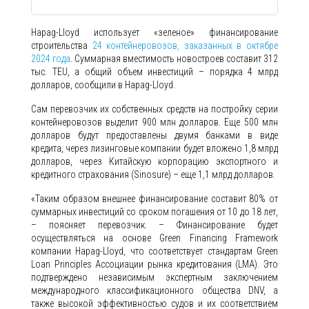
Hapag-Lloyd использует «зеленое» финансирование
строительства
24 контейнеровозов, заказанных в октябре
2024 года
. Суммарная вместимость новостроев составит 312
тыс. TEU, а общий объем инвестиций – порядка 4 млрд
долларов, сообщили в Hapag-Lloyd.
Сам перевозчик их собственных средств на постройку серии
контейнеровозов выделит 900 млн долларов. Еще 500 млн
долларов будут предоставлены двумя банками в виде
кредита, через лизинговые компании будет вложено 1,8 млрд
долларов, через Китайскую корпорацию экспортного и
кредитного страхования (Sinosure) – еще 1,1 млрд долларов.
«Таким образом внешнее финансирование составит 80% от
суммарных инвестиций со сроком погашения от 10 до 18 лет,
– поясняет перевозчик. – Финансирование будет
осуществляться на основе Green Financing Framework
компании Hapag-Lloyd, что соответствует стандартам Green
Loan Principles Ассоциации рынка кредитования (LMA). Это
подтверждено независимым экспертным заключением
международного классификационного общества DNV, а
также высокой эффективностью судов и их соответствием