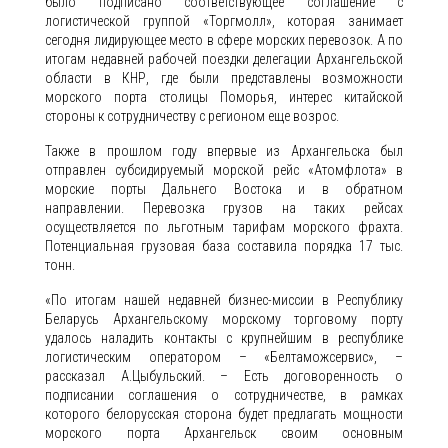
было подписано соответствующее соглашение с
логистической группой «Торгмолл», которая занимает
сегодня лидирующее место в сфере морских перевозок. А по
итогам недавней рабочей поездки делегации Архангельской
области в КНР, где были представлены возможности
морского порта столицы Поморья, интерес китайской
стороны к сотрудничеству с регионом еще возрос.
Также в прошлом году впервые из Архангельска был
отправлен субсидируемый морской рейс «Атомфлота» в
морские порты Дальнего Востока и в обратном
направлении. Перевозка грузов на таких рейсах
осуществляется по льготным тарифам морского фрахта.
Потенциальная грузовая база составила порядка 17 тыс.
тонн.
«По итогам нашей недавней бизнес-миссии в Республику
Беларусь Архангельскому морскому торговому порту
удалось наладить контакты с крупнейшим в республике
логистическим оператором – «Белтаможсервис», –
рассказал А.Цыбульский. – Есть договоренность о
подписании соглашения о сотрудничестве, в рамках
которого белорусская сторона будет предлагать мощности
морского порта Архангельск своим основным