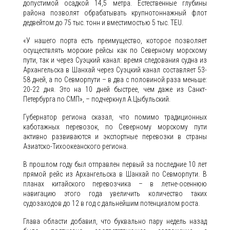
допустимой осадкой 14,5 метра. Естественные глубины
района позволят обрабатывать крупнотоннажный флот
дедвейтом до 75 тыс. тонн и вместимостью 5 тыс. TEU.
«У нашего порта есть преимущество, которое позволяет
осуществлять морские рейсы как по Северному морскому
пути, так и через Суэцкий канал: время следования судна из
Архангельска в Шанхай через Суэцкий канал составляет 53-
58 дней, а по Севморпути – в два с половиной раза меньше:
20-22 дня. Это на 10 дней быстрее, чем даже из Санкт-
Петербурга по СМП», – подчеркнул А.Цыбульский.
Губернатор региона сказал, что помимо традиционных
каботажных перевозок, по Северному морскому пути
активно развиваются и экспортные перевозки в страны
Азиатско-Тихоокеанского региона.
В прошлом году был отправлен первый за последние 10 лет
прямой рейс из Архангельска в Шанхай по Севморпути. В
планах китайского перевозчика – в летне-осеннюю
навигацию этого года увеличить количество таких
судозаходов до 12 в год с дальнейшим потенциалом роста.
Глава области добавил, что буквально пару недель назад