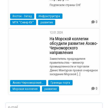
Подписали страны СНГ
Восток - Запад
Инфраструктура
0
МТК "Север-Юг"
развитие
12.01.2024
На Морской коллегии
обсудили развитие Азово-
Черноморского
направления
Заместитель председателя
правительства – министр
промышленности и торговли
Денис Мантуров провел очередное
заседание Морской […]
Азово-Черноморский бассейн
Границы порта
0
Морская коллегия
развитие