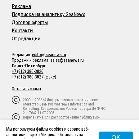
Реклама
Подписка на аналитику SeaNews
Договор оферты
Контакты
От редакции
Редакция:
editor@seanews.ru
Продажи и реклама:
sales@seanews.ru
Санкт-Петербург
+7 (812) 380-3826
+7 (812) 380-3827
(факс)
Оставить отзыв
2000 — 2022 © Информационно-аналитическое
агентство SeaNews/SeaNews Information and
Consulting. Свидетельство Роскомнадзора ИА № ФС
2 — 7647 11.07.2005.
Перепечатка или распространение публикуемой
информации в любой форме любым способом
запрещены без письменного предварительного
Мы используем файлы cookies и сервис веб-
согласия владельца авторских прав.
аналитики Яндекс Метрика. Оставаясь на
OK