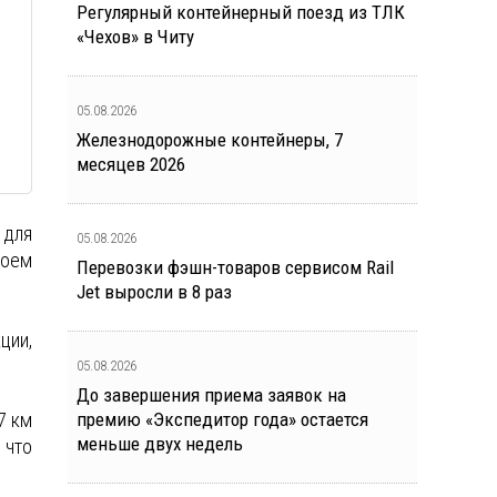
Регулярный контейнерный поезд из ТЛК
«Чехов» в Читу
05.08.2026
Железнодорожные контейнеры, 7
месяцев 2026
 для
05.08.2026
воем
Перевозки фэшн-товаров сервисом Rail
Jet выросли в 8 раз
ции,
05.08.2026
До завершения приема заявок на
7 км
премию «Экспедитор года» остается
меньше двух недель
 что