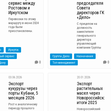
сервис между
председателя
Ростовом и
Совета
Иркутском
директоров ГК
«Дело»
Перевозки по этому
маршруту в июне 2024
С прицелом на
года были
должность
приостановлены.
заместителя
генерального
директора
управляющей
компании Группы
о
Иркутск
ый сервис
Группа Дело
Назначения
0
0
Дону
Топ-менеджмент
03.06.2026
20.01.2026
Экспорт
Экспорт
кукурузы через
растительных
порты Кубани, 5
масел через
месяцев 2026
Новороссийск:
итоги 2025
Рост к аналогичному
периоду прошлого
Новороссийский