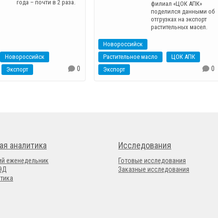
года – почти в 2 раза.
филиал «ЦОК АПК»
поделился данными об
отгрузках на экспорт
растительных масел.
Новороссийск
Новороссийск
Растительное масло
ЦОК АПК
0
0
Экспорт
Экспорт
ая аналитика
Исследования
ий еженедельник
Готовые исследования
ВЭД
Заказные исследования
тика