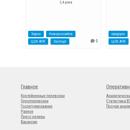
2,4 раза
Зерно
Новороссийск
кукуруза
0
ЦОК АПК
Экспорт
ЦОК АПК
Главное
Оперативн
Контейнерные перевозки
Аналитическ
Грузоперевозки
Статистика 
Госрегулирование
Прочая анали
Разное
Пресс-релизы
Вакансии