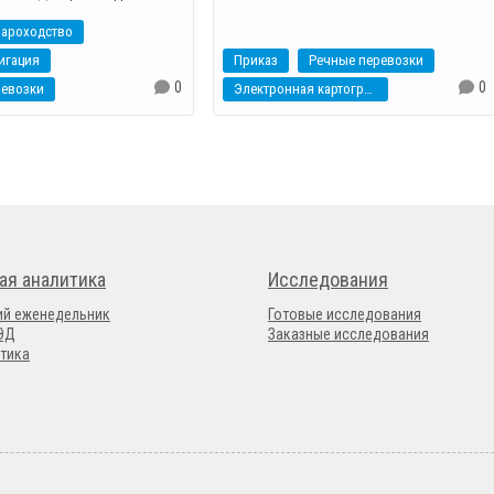
пароходство
игация
Приказ
Речные перевозки
0
0
ревозки
Электронная картография
ая аналитика
Исследования
ий еженедельник
Готовые исследования
ВЭД
Заказные исследования
тика