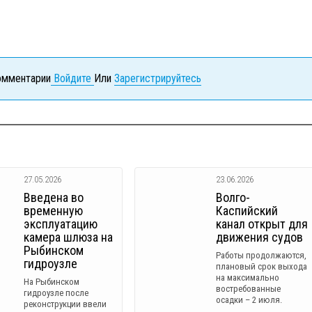
комментарии
Войдите
Или
Зарегистрируйтесь
27.05.2026
23.06.2026
Введена во
Волго-
временную
Каспийский
эксплуатацию
канал открыт для
камера шлюза на
движения судов
Рыбинском
Работы продолжаются,
гидроузле
плановый срок выхода
на максимально
На Рыбинском
востребованные
гидроузле после
осадки – 2 июля.
реконструкции ввели