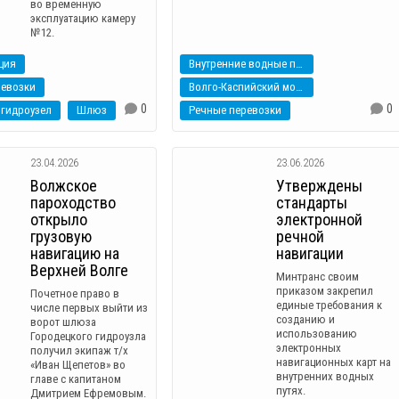
во временную
эксплуатацию камеру
№12.
ция
Внутренние водные пути
ревозки
Волго-Каспийский морской судоходный канал
0
0
гидроузел
Шлюз
Речные перевозки
23.04.2026
23.06.2026
Волжское
Утверждены
пароходство
стандарты
открыло
электронной
грузовую
речной
навигацию на
навигации
Верхней Волге
Минтранс своим
приказом закрепил
Почетное право в
единые требования к
числе первых выйти из
созданию и
ворот шлюза
использованию
Городецкого гидроузла
электронных
получил экипаж т/х
навигационных карт на
«Иван Щепетов» во
внутренних водных
главе с капитаном
путях.
Дмитрием Ефремовым.