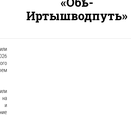
«Обь-
Иртышводпуть»
или
026
ого
оем
или
 на
о и
ние