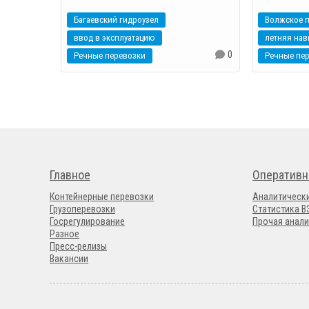
Багаевский гидроузел
Волжское 
ввод в эксплуатацию
летняя нав
0
Речные перевозки
Речные пе
Главное
Оперативн
Контейнерные перевозки
Аналитическ
Грузоперевозки
Статистика 
Госрегулирование
Прочая анали
Разное
Пресс-релизы
Вакансии