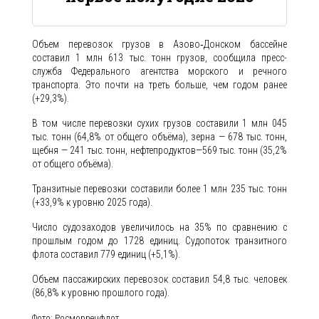
Объем перевозок грузов в Азово‑Донском бассейне
составил 1 млн 613 тыс. тонн грузов, сообщила пресс-
служба Федерального агентства морского и речного
транспорта. Это почти на треть больше, чем годом ранее
(+29,3%).
В том числе перевозки сухих грузов составили 1 млн 045
тыс. тонн (64,8% от общего объёма), зерна — 678 тыс. тонн,
щебня — 241 тыс. тонн, нефтепродуктов—569 тыс. тонн (35,2%
от общего объёма).
Транзитные перевозки составили более 1 млн 235 тыс. тонн
(+33,9% к уровню 2025 года).
Число судозаходов увеличилось на 35% по сравнению с
прошлым годом до 1728 единиц. Судопоток транзитного
флота составил 779 единиц (+5,1%).
Объем пассажирских перевозок составил 54,8 тыс. человек
(86,8% к уровню прошлого года).
Фото: Росморречфлот