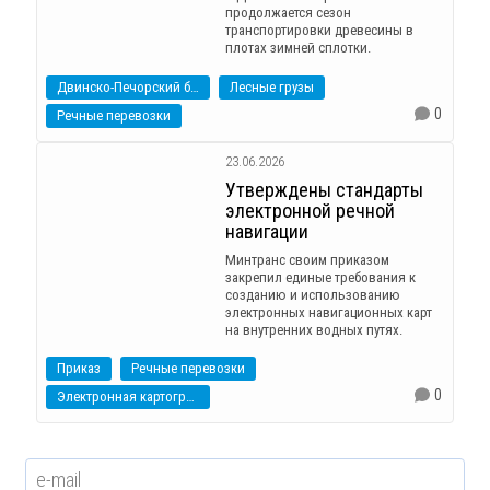
продолжается сезон
транспортировки древесины в
плотах зимней сплотки.
Двинско-Печорский бассейн
Лесные грузы
0
Речные перевозки
23.06.2026
Утверждены стандарты
электронной речной
навигации
Минтранс своим приказом
закрепил единые требования к
созданию и использованию
электронных навигационных карт
на внутренних водных путях.
Приказ
Речные перевозки
0
Электронная картография