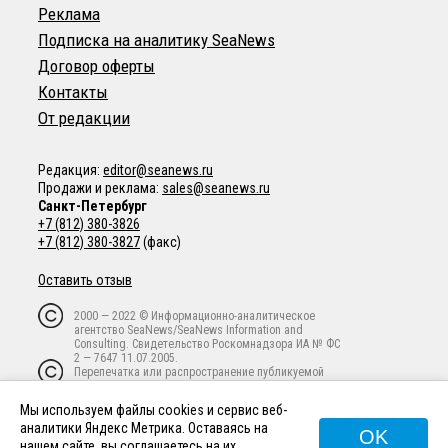
Реклама
Подписка на аналитику SeaNews
Договор оферты
Контакты
От редакции
Редакция:
editor@seanews.ru
Продажи и реклама:
sales@seanews.ru
Санкт-Петербург
+7 (812) 380-3826
+7 (812) 380-3827
(факс)
Оставить отзыв
2000 — 2022 © Информационно-аналитическое
агентство SeaNews/SeaNews Information and
Consulting. Свидетельство Роскомнадзора ИА № ФС
2 — 7647 11.07.2005.
Перепечатка или распространение публикуемой
информации в любой форме любым способом
запрещены без письменного предварительного
Мы используем файлы cookies и сервис веб-
согласия владельца авторских прав.
аналитики Яндекс Метрика. Оставаясь на
OK
нашем сайте, вы соглашаетесь
на их