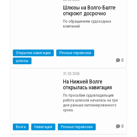
Шлюзы на Волго-Балте
откроют досрочно
По обращениям судоходных
компаний
Открытие навигации
Речные перевозки
0
шлюзы
31.03.2026
На Нижней Волге
открылась навигация
По просьбам судовладельцев
работа шлюзов началась на три
дня раньше запланированного
срока.
0
Волга
Навигация
Речные перевозки