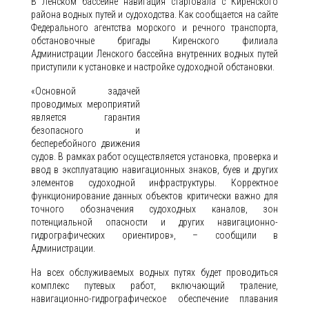
В Ленском бассейне навигация стартовала с Киренского
района водных путей и судоходства. Как сообщается на сайте
Федерального агентства морского и речного транспорта,
обстановочные бригады Киренского филиала
Администрации Ленского бассейна внутренних водных путей
приступили к установке и настройке судоходной обстановки.
«Основной задачей
проводимых мероприятий
является гарантия
безопасного и
бесперебойного движения
судов. В рамках работ осуществляется установка, проверка и
ввод в эксплуатацию навигационных знаков, буев и других
элементов судоходной инфраструктуры. Корректное
функционирование данных объектов критически важно для
точного обозначения судоходных каналов, зон
потенциальной опасности и других навигационно-
гидрографических ориентиров», – сообщили в
Администрации.
На всех обслуживаемых водных путях будет проводиться
комплекс путевых работ, включающий траление,
навигационно-гидрографическое обеспечение плавания