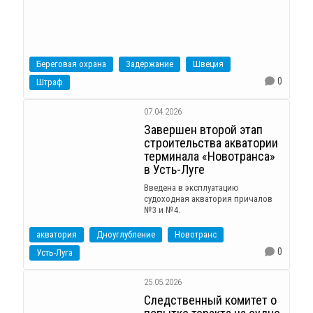
Береговая охрана
Задержание
Швеция
0
Штраф
07.04.2026
Завершен второй этап
строительства акватории
терминала «Новотранса»
в Усть-Луге
Введена в эксплуатацию
судоходная акватория причалов
№3 и №4.
акватория
Дноуглубление
Новотранс
0
Усть-Луга
25.05.2026
Следственный комитет о