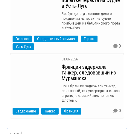
попытке теракта на судне
в Усть-Луге
Возбуждено уголовное дело о
покушении на теракт на судне,
прибывшем из бельгийского порта
в Усть-Лугу.
Газовоз
Следственный комитет
Теракт
0
Усть-Луга
01.06.2026
Франция задержала
танкер, следовавший из
Мурманска
ВМС Франции задержали танкер,
связанный, как утверждают власти
страны, с «российским теневым
флотом».
0
Задержание
Танкер
Франция