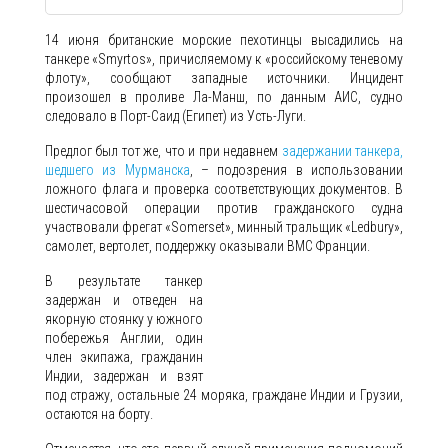
14 июня британские морские пехотинцы высадились на
танкере «Smyrtos», причисляемому к «российскому теневому
флоту», сообщают западные источники. Инцидент
произошел в проливе Ла-Манш, по данным АИС, судно
следовало в Порт-Саид (Египет) из Усть-Луги.
Предлог был тот же, что и при недавнем
задержании танкера,
шедшего из Мурманска
, – подозрения в использовании
ложного флага и проверка соответствующих документов. В
шестичасовой операции против гражданского судна
участвовали фрегат «Somerset», минный тральщик «Ledbury»,
самолет, вертолет, поддержку оказывали ВМС Франции.
В результате танкер
задержан и отведен на
якорную стоянку у южного
побережья Англии, один
член экипажа, гражданин
Индии, задержан и взят
под стражу, остальные 24 моряка, граждане Индии и Грузии,
остаются на борту.