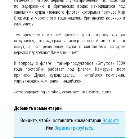
Отмечается, что это первый случай применения полномочий
по задержанию в британских водах находящихся под
санкциями судов «теневого флота», которыми премьер Кир
Стармер в марте этого года наделил британских военных и
силовиков.
Тем временем в местной прессе задают вопросы, как так
получается, что задержать танкер класса Aframax власти
могут, а вот резиновые лодки с мигрантами, которые
нередко пересекают Ла-Манш, – нет.
К вопросу о флаге – танкер-продуктовоз «Smyrtos» 2009
года постройки работает под флагом Камеруна, порт
приписки Дуала, судовладелец – китайская компания,
управляющая компания – индийская.
Фото: Shipspotting / timbo2, скриншот: UK Defence Journal
Добавить комментарий
Войдите, чтобы оставлять комментарии
Войдите
Или
Зарегистрируйтесь