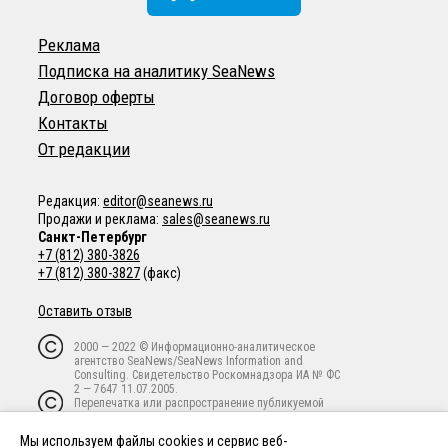
Реклама
Подписка на аналитику SeaNews
Договор оферты
Контакты
От редакции
Редакция:
editor@seanews.ru
Продажи и реклама:
sales@seanews.ru
Санкт-Петербург
+7 (812) 380-3826
+7 (812) 380-3827
(факс)
Оставить отзыв
2000 — 2022 © Информационно-аналитическое
агентство SeaNews/SeaNews Information and
Consulting. Свидетельство Роскомнадзора ИА № ФС
2 — 7647 11.07.2005.
Перепечатка или распространение публикуемой
информации в любой форме любым способом
запрещены без письменного предварительного
Мы используем файлы cookies и сервис веб-
согласия владельца авторских прав.