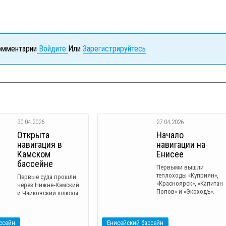
комментарии
Войдите
Или
Зарегистрируйтесь
30.04.2026
27.04.2026
Открыта
Начало
навигация в
навигации на
Камском
Енисее
бассейне
Первыми вышли
теплоходы «Куприян»,
Первые суда прошли
«Красноярск», «Капитан
через Нижне‑Камский
Попов» и «Экоходъ».
и Чайковский шлюзы.
ссейн
Енисейский бассейн