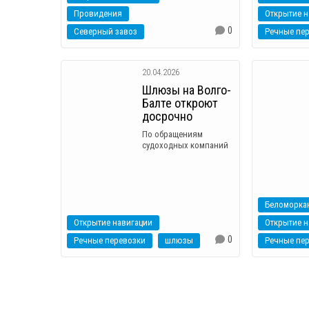
Провидения
Открытие н
0
Северный завоз
Речные пе
20.04.2026
Шлюзы на Волго-
Балте откроют
досрочно
По обращениям
судоходных компаний
Беломорка
Открытие навигации
Открытие н
0
Речные перевозки
шлюзы
Речные пе