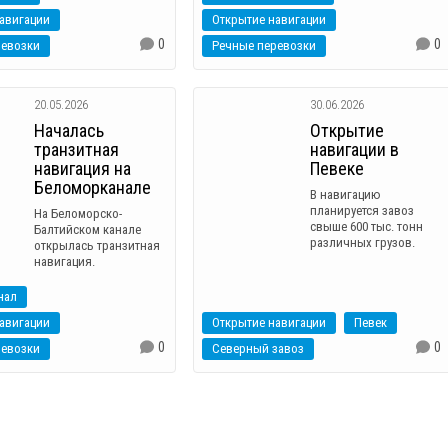
авигации
Открытие навигации
0
0
ревозки
Речные перевозки
20.05.2026
30.06.2026
Началась
Открытие
транзитная
навигации в
навигация на
Певеке
Беломорканале
В навигацию
планируется завоз
На Беломорско-
свыше 600 тыс. тонн
Балтийском канале
различных грузов.
открылась транзитная
навигация.
нал
авигации
Открытие навигации
Певек
0
0
ревозки
Северный завоз