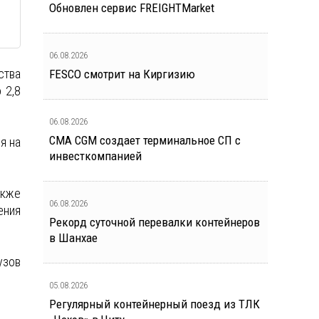
Обновлен сервис FREIGHTMarket
06.08.2026
ства
FESCO смотрит на Киргизию
 2,8
06.08.2026
CMA CGM создает терминальное СП с
я на
инвесткомпанией
акже
06.08.2026
ения
Рекорд суточной перевалки контейнеров
в Шанхае
узов
05.08.2026
Регулярный контейнерный поезд из ТЛК