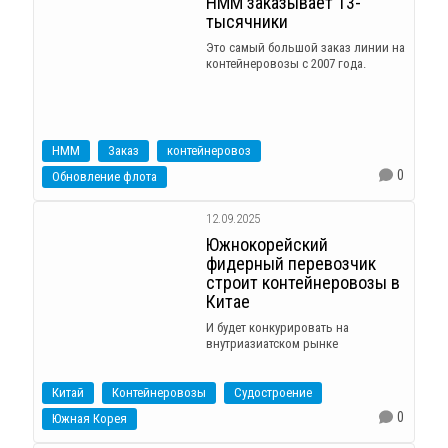
HMM заказывает 13-
тысячники
Это самый большой заказ линии на
контейнеровозы с 2007 года.
HMM
Заказ
контейнеровоз
0
Обновление флота
12.09.2025
Южнокорейский
фидерный перевозчик
строит контейнеровозы в
Китае
И будет конкурировать на
внутриазиатском рынке
Китай
Контейнеровозы
Судостроение
0
Южная Корея