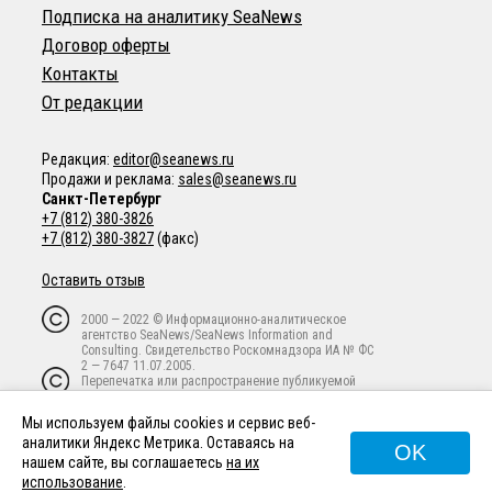
Подписка на аналитику SeaNews
Договор оферты
Контакты
От редакции
Редакция:
editor@seanews.ru
Продажи и реклама:
sales@seanews.ru
Санкт-Петербург
+7 (812) 380-3826
+7 (812) 380-3827
(факс)
Оставить отзыв
2000 — 2022 © Информационно-аналитическое
агентство SeaNews/SeaNews Information and
Consulting. Свидетельство Роскомнадзора ИА № ФС
2 — 7647 11.07.2005.
Перепечатка или распространение публикуемой
информации в любой форме любым способом
запрещены без письменного предварительного
Мы используем файлы cookies и сервис веб-
согласия владельца авторских прав.
аналитики Яндекс Метрика. Оставаясь на
OK
нашем сайте, вы соглашаетесь
на их
использование
.