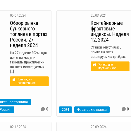
05.07.2024
25.03.2024
Обзор рынка
Контейнерные
бункерного
фрахтовые
топлива в портах
индексы. Неделя
России. 27
12, 2024
неделя 2024
Ставки опустились
почти на всех
На 27 неделе 2024 года
исследуемых трейдах
цены на мазут и
газойль практически
Только для
во всех исследуемых
подписчиков
[…]
Только для
подписчиков
ункерное топливо
0
0
Россия
2024
Фрахтовые ставки
02.12.2024
20.09.2024