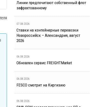
Линии предпочитают собственный флот
зафрахтованному
теля
07.08.2026
Ставки на контейнерные перевозки
Новороссийск – Александрия, август
о
2026
06.08.2026
Обновлен сервис FREIGHTMarket
06.08.2026
FESCO смотрит на Киргизию
06.08.2026