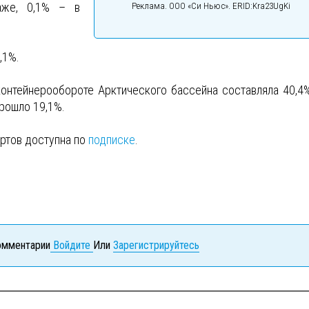
аже, 0,1% – в
Реклама. ООО «Си Ньюс». ERID:Kra23UgKi
,1%.
онтейнерообороте Арктического бассейна составляла 40,4%
рошло 19,1%.
ртов доступна по
подписке
.
комментарии
Войдите
Или
Зарегистрируйтесь