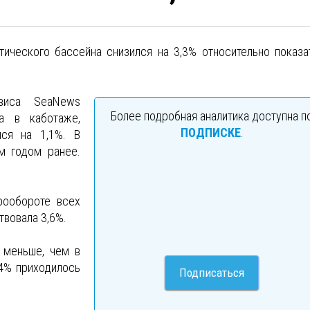
тического бассейна снизился на 3,3% относительно показа
рвиса SeaNews
Более подробная аналитика доступна п
а в каботаже,
ПОДПИСКЕ
.
лся на 1,1%. В
м годом ранее.
рообороте всех
твовала 3,6%.
 меньше, чем в
4% приходилось
Подписаться