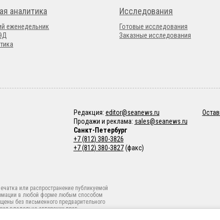
ая аналитика
Исследования
ий еженедельник
Готовые исследования
ВЭД
Заказные исследования
тика
Редакция:
editor@seanews.ru
Остав
Продажи и реклама:
sales@seanews.ru
Санкт-Петербург
+7 (812) 380-3826
+7 (812) 380-3827
(факс)
ечатка или распространение публикуемой
рмации в любой форме любым способом
щены без письменного предварительного
сия владельца авторских прав.