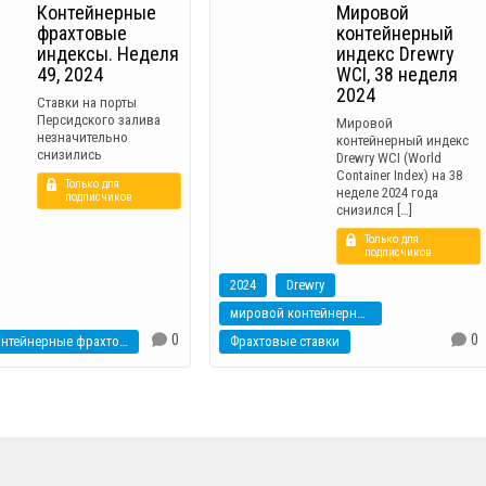
Контейнерные
Мировой
фрахтовые
контейнерный
индексы. Неделя
индекс Drewry
49, 2024
WCI, 38 неделя
2024
Ставки на порты
Персидского залива
Мировой
незначительно
контейнерный индекс
снизились
Drewry WCI (World
Container Index) на 38
Только для
неделе 2024 года
подписчиков
снизился […]
Только для
подписчиков
2024
Drewry
мировой контейнерный индекс
0
0
контейнерные фрахтовые индексы
Фрахтовые ставки