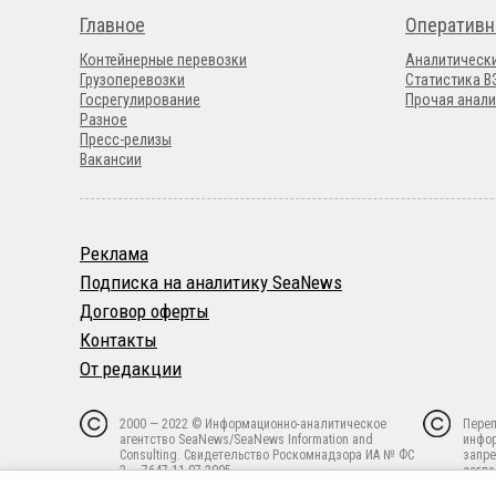
Главное
Оперативн
Контейнерные перевозки
Аналитическ
Грузоперевозки
Статистика 
Госрегулирование
Прочая анали
Разное
Пресс-релизы
Вакансии
Реклама
Подписка на аналитику SeaNews
Договор оферты
Контакты
От редакции
2000 — 2022 © Информационно-аналитическое
Переп
агентство SeaNews/SeaNews Information and
инфо
Consulting. Свидетельство Роскомнадзора ИА № ФС
запре
2 — 7647 11.07.2005.
согла