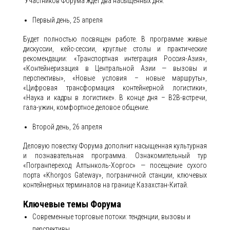
Участников Форума ждет два насыщенных дня:
Первый день, 25 апреля
Будет полностью посвящен работе. В программе живые
дискуссии, кейс-сессии, круглые столы и практические
рекомендации: «Транспортная интеграция Россия-Азия»,
«Контейнеризация в Центральной Азии — вызовы и
перспективы», «Новые условия – новые маршруты»,
«Цифровая трансформация контейнерной логистики»,
«Наука и кадры в логистике». В конце дня – В2В-встречи,
гала-ужин, комфортное деловое общение.
Второй день, 26 апреля
Деловую повестку Форума дополнит насыщенная культурная
и познавательная программа. Ознакомительный тур
«Погранпереход Алтынколь-Хоргос» — посещение сухого
порта «Khorgos Gateway», пограничной станции, ключевых
контейнерных терминалов на границе Казахстан-Китай.
Ключевые темы Форума
Современные торговые потоки: тенденции, вызовы и
перспективы