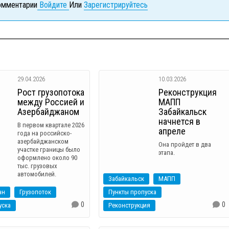
комментарии
Войдите
Или
Зарегистрируйтесь
29.04.2026
10.03.2026
Рост грузопотока
Реконструкция
между Россией и
МАПП
Азербайджаном
Забайкальск
начнется в
В первом квартале 2026
апреле
года на российско-
азербайджанском
Она пройдет в два
участке границы было
этапа.
оформлено около 90
тыс. грузовых
автомобилей.
Забайкальск
МАПП
ан
Грузопоток
Пункты пропуска
0
0
уска
Реконструкция