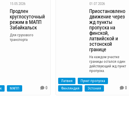
15.05.2026
01.07.2026
Продлен
Приостановлено
круглосуточный
движение через
режим в МАПП
жд пункты
Забайкальск
пропуска на
финской,
Для грузового
латвийской и
транспорта
эстонской
границе
На каждом участке
границы остался один
действующий жд пункт
пропуска.
Латвия
Пункт пропуска
0
0
к
МАПП
Финляндия
Эстония