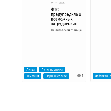
26.01.2026
ФТС
предупредила о
возможных
затруднениях
На литовской границе
Литва
Пункт пропуска
1
Таможня
Чернышевское
Забайкальс