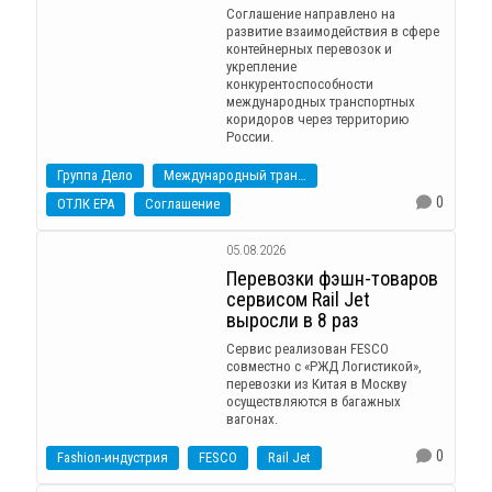
Соглашение направлено на
развитие взаимодействия в сфере
контейнерных перевозок и
укрепление
конкурентоспособности
международных транспортных
коридоров через территорию
России.
Группа Дело
Международный транспортно-логистический форум
0
ОТЛК ЕРА
Соглашение
05.08.2026
Перевозки фэшн-товаров
сервисом Rail Jet
выросли в 8 раз
Сервис реализован FESCO
совместно с «РЖД Логистикой»,
перевозки из Китая в Москву
осуществляются в багажных
вагонах.
0
Fashion-индустрия
FESCO
Rail Jet