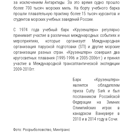
за исключением Антарктиды. За это время судно прошло
более 700 тысяч морских миль. На борту учебного барка
прошли плавательную практику более 15 тысяч курсантов и
студентов морских учебных заведений России.
С 1974 года учебный барк «Крузенштерн» регулярно
принимает участие в различных международных событиях и
мероприятиях, которые организует Международная
организация парусной подготовки (STI) и другие морские
организации разных стран. «Крузенштерн» совершил два
кругосветных плавания (1995-1996 и 2005-2006гг.) и принял
участие в Международной трансатлантической экспедиции
2009-2010гг.
Барк «Крузенштерн»
является обладателем
приза Cutty Sark и был
посланником Российской
Федерации на Зимних
Олимпийских играх в
канадском Ванкувере в
2010 и в 2014 году в Сочи.
Фото: Росрыболовство, Минтранс