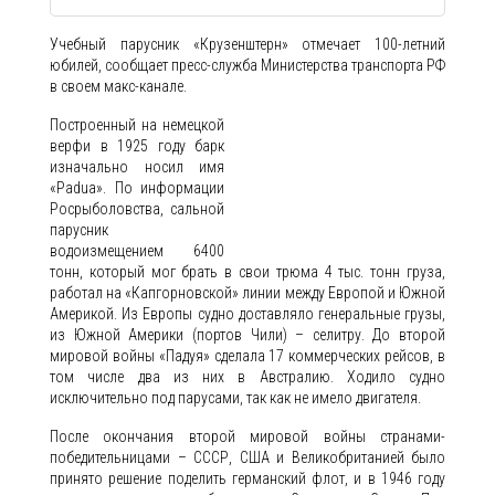
Учебный парусник «Крузенштерн» отмечает 100-летний
юбилей, сообщает пресс-служба Министерства транспорта РФ
в своем макс-канале.
Построенный на немецкой
верфи в 1925 году барк
изначально носил имя
«Padua». По информации
Росрыболовства, сальной
парусник
водоизмещением 6400
тонн, который мог брать в свои трюма 4 тыс. тонн груза,
работал на «Капгорновской» линии между Европой и Южной
Америкой. Из Европы судно доставляло генеральные грузы,
из Южной Америки (портов Чили) – селитру. До второй
мировой войны «Падуя» сделала 17 коммерческих рейсов, в
том числе два из них в Австралию. Ходило судно
исключительно под парусами, так как не имело двигателя.
После окончания второй мировой войны странами-
победительницами – СССР, США и Великобританией было
принято решение поделить германский флот, и в 1946 году