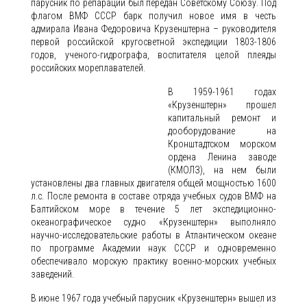
парусник по репарации был передан Советскому Союзу. Под
флагом ВМФ СССР барк получил новое имя в честь
адмирала Ивана Федоровича Крузенштерна – руководителя
первой российской кругосветной экспедиции 1803-1806
годов, ученого-гидрографа, воспитателя целой плеяды
российских мореплавателей.
В 1959-1961 годах
«Крузенштерн» прошел
капитальный ремонт и
дооборудование на
Кронштадтском морском
ордена Ленина заводе
(КМОЛЗ), на нем были
установлены два главных двигателя общей мощностью 1600
л.с. После ремонта в составе отряда учебных судов ВМФ на
Балтийском море в течение 5 лет экспедиционно-
океанографическое судно «Крузенштерн» выполняло
научно-исследовательские работы в Атлантическом океане
по программе Академии наук СССР и одновременно
обеспечивало морскую практику военно-морских учебных
заведений.
В июне 1967 года учебный парусник «Крузенштерн» вышел из