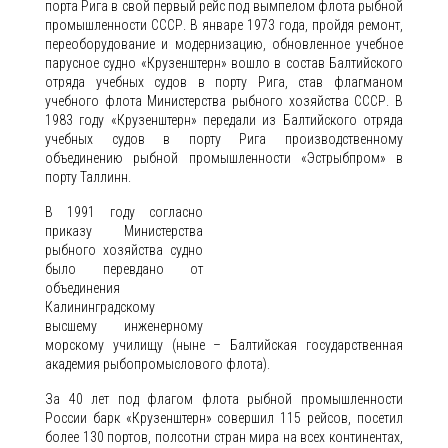
порта Рига в свой первый рейс под вымпелом флота рыбной
промышленности СССР. В январе 1973 года, пройдя ремонт,
переоборудование и модернизацию, обновленное учебное
парусное судно «Крузенштерн» вошло в состав Балтийского
отряда учебных судов в порту Рига, став флагманом
учебного флота Министерства рыбного хозяйства СССР. В
1983 году «Крузенштерн» передали из Балтийского отряда
учебных судов в порту Рига производственному
объединению рыбной промышленности «Эстрыбпром» в
порту Таллинн.
В 1991 году согласно
приказу Министерства
рыбного хозяйства судно
было перевдано от
объединения
Калининградскому
высшему инженерному
морскому училищу (ныне – Балтийская государственная
академия рыбопромыслового флота).
За 40 лет под флагом флота рыбной промышленности
России барк «Крузенштерн» совершил 115 рейсов, посетил
более 130 портов, полсотни стран мира на всех континентах,