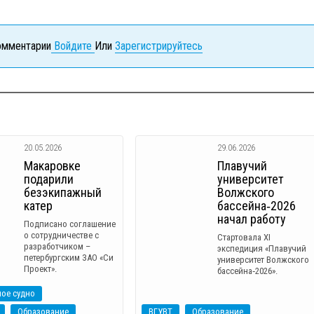
комментарии
Войдите
Или
Зарегистрируйтесь
20.05.2026
29.06.2026
Макаровке
Плавучий
подарили
университет
безэкипажный
Волжского
катер
бассейна‑2026
начал работу
Подписано соглашение
о сотрудничестве с
Стартовала XI
разработчиком –
экспедиция «Плавучий
петербургским ЗАО «Си
университет Волжского
Проект».
бассейна‑2026».
ое судно
Образование
ВГУВТ
Образование