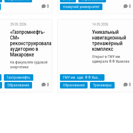
0
0
плавучий университет
29.05.2026
14.05.2026
«Газпромнефть-
Уникальный
СМ»
навигационный
реконструировала
тренажёрный
аудиторию в
комплекс
Макаровке
Открыт в ГМУ им.
адмирала Ф.Ф.Ушакова
На факультете судовой
энергетики
Газпромнефть
ГМУ им. адм. Ф.Ф.Ушакова
0
0
Образование
Образование
Тренажеры