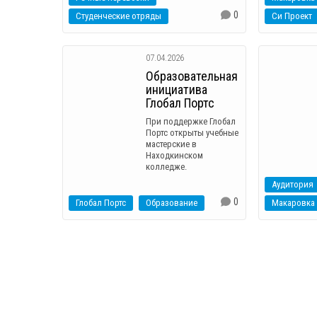
0
Студенческие отряды
Си Проект
07.04.2026
Образовательная
инициатива
Глобал Портс
При поддержке Глобал
Портс открыты учебные
мастерские в
Находкинском
колледже.
Аудитория
0
Глобал Портс
Образование
Макаровка