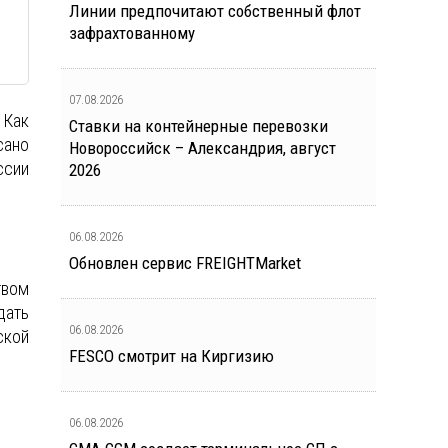
Линии предпочитают собственный флот
зафрахтованному
07.08.2026
 Как
Ставки на контейнерные перевозки
сано
Новороссийск – Александрия, август
ссии
2026
06.08.2026
Обновлен сервис FREIGHTMarket
твом
дать
06.08.2026
ской
FESCO смотрит на Киргизию
06.08.2026