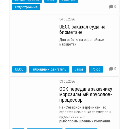
0
Судостроение
04.03.2026
UECC заказал суда на
биометане
Для работы на европейских
маршрутах
0
UECC
Гибридный двигатель
Заказ
Ро-ро
03.06.2026
ОСК передала заказчику
морозильный ярусолов-
процессор
На «Северной верфи» сейчас
строятся несколько траулеров и
ярусоловов для
рыбопромышленных компаний.