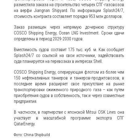
разместила заказа на строительство четырех СПГ-газовозов
на верфи Jiangnan Shipyard. По информации Splash24/7,
стоимость контракта составляет порядка 953 млн долларов.
Заказ размещен через непрямую дочернюю структуру
COSCO Shipping Energy, Ocean LNG Investment. Сроки сдачи
определены в период 2029-2030 годов.
Вместимость судов составит 175 тыс. куб. м. Как сообщает
Splash24/7 со ссылкой на свои источники, задействовать
суда планируется на перевозках в интересах Shell.
COSCO Shipping Energy, оперирующая флотом из более чем
150 нефтеналивных танкеров и танкеров-продуктовозов, в
последнее время расширяет свое присутствие на рынке
транспортировки сжиженного природного газа – как путем
приобретения судов в собственность, так и через совместные
предприятия.
В частности, в партнерстве с японской Mitsui OSK Lines она
участвует в масштабной программе экспорта СПГ
QatarEnergy.
Фото: China Shipbuild