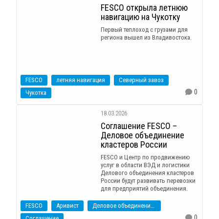
FESCO открыла летнюю
навигацию на Чукотку
Первый теплоход с грузами для
региона вышел из Владивостока.
FESCO
летняя навигация
Северный завоз
0
Чукотка
18.03.2026
Соглашение FESCO –
Деловое объединение
кластеров России
FESCO и Центр по продвижению
услуг в области ВЭД и логистики
Делового объединения кластеров
России будут развивать перевозки
для предприятий объединения.
FESCO
Аривист
Деловое объединение кластеров России
0
Соглашение