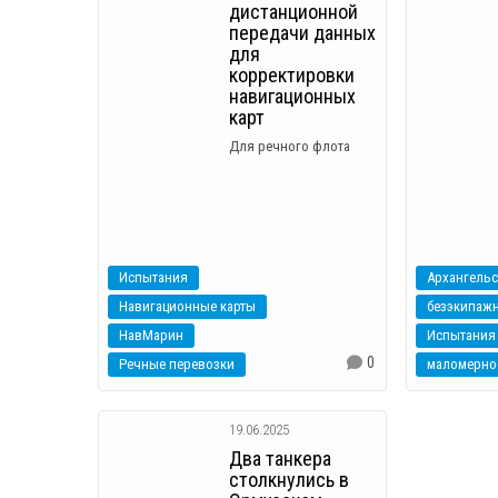
дистанционной
передачи данных
для
корректировки
навигационных
карт
Для речного флота
Испытания
Архангельс
Навигационные карты
безэкипажн
НавМарин
Испытания
0
Речные перевозки
маломерно
19.06.2025
Два танкера
столкнулись в