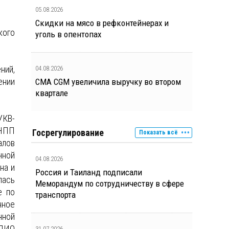
05.08.2026
Скидки на мясо в рефконтейнерах и
кого
уголь в опентопах
ний,
04.08.2026
ении
CMA CGM увеличила выручку во втором
квартале
УКВ-
 НПП
Госрегулирование
Показать всё
лов
чной
04.08.2026
на и
Россия и Таиланд подписали
лась
Меморандум по сотрудничеству в сфере
е по
транспорта
нное
нной
АДИО
31.07.2026