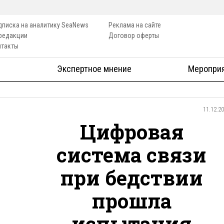
дписка на аналитику SeaNews
Реклама на сайте
 редакции
Договор оферты
нтакты
Экспертное мнение
Меропри
11.12.2
Цифровая
система связи
при бедствии
прошла
испытания