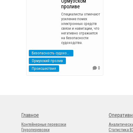
Ормузском
проливе
Специалисты отмечают
усиление помех
электронных средств
связи и навигации, что
негативно отражается
на безопасности
судоходства.
Безопасность судоходства
Ормузский пролив
0
Происшествия
Главное
Оперативн
Контейнерные перевозки
Аналитическ
Грузоперевозки
Статистика 