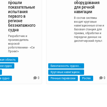
прошли
оборудования
показательные
для речной
испытания
навигации
первого в
В состав системы
регионе
входят круговые
безэкипажного
навигационные огни и
судна
базовая станция для
приема, обработки и
Разработчик и
передачи данных на
производитель
диспетчерский пульт.
морской
робототехники - «Си
Проект»
кая область
ое судно
Безопасность судоходства
Круговые навигационные огни
0
0
е судно
Речные перевозки
Ростех