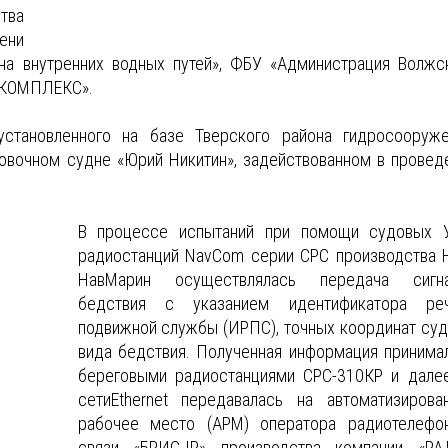
тва
ени
а внутренних водных путей», ФБУ «Администрация Волжс
О КОМПЛЕКС».
становленного на базе Тверского района гидросооруже
овочном судне «Юрий Никитин», задействованном в провед
В процессе испытаний при помощи судовых 
радиостанций NavCom серии СРС производства
НавМарин осуществлялась передача сигна
бедствия с указанием идентификатора ре
подвижной службы (ИРПС), точных координат суд
вида бедствия. Полученная информация принима
береговыми радиостанциями СРС-310КР и дале
сетиEthernet передавалась на автоматизирова
рабочее место (АРМ) оператора радиотелефо
связи «БРИС-IP» производства компании «Р