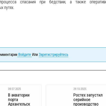
роцесса спасания при бедствии, а также оператив
х путях.
комментарии
Войдите
Или
Зарегистрируйтесь
09.07.2025
29.10.2025
В акватории
Ростех запустил
порта
серийное
Архангельск
производство