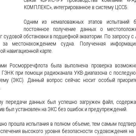
КОМПЛЕКС», интегрированное в систему ЦССБ.
Одним из немаловажных этапов испытаний 
постоянное получение данных о местополож
нг судовой обстановки в подшефной акватории. По запросу с
 за местонахождением судна. Полученная информац
й навигационной карте.
тами Росморречфлота была выполнена проверка возможн
 ГЭНК при помощи радиоканала УКВ-диапазона с последу
тему (ЭКС). Данный вопрос сейчас носит особый приорит
.
лу передачи данных был успешно загружен файл, содерж
ив был установлен на ЭКС без ошибок и предупреждений.
шно прошла испытания в полном объеме, тем самым подтвер
еспечения высокого уровня безопасности судовождения на