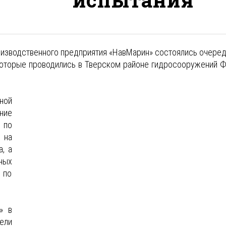
роизводственного предприятия «НавМарин» состоялись очере
которые проводились в Тверском районе гидросооружений 
ной
ие
 по
 на
, а
ных
 по
» в
ели