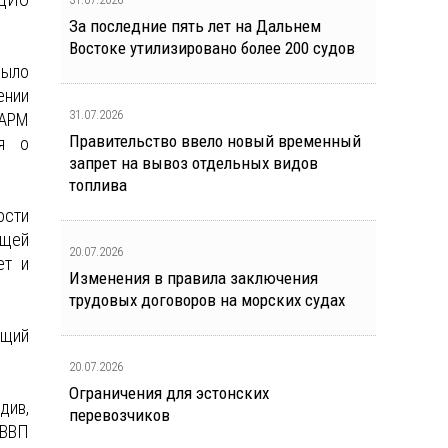
За последние пять лет на Дальнем
Востоке утилизировано более 200 судов
было
ении
31.07.2026
 АРМ
Правительство ввело новый временный
ия о
запрет на вывоз отдельных видов
топлива
ости
ющей
20.07.2026
ет и
Изменения в правила заключения
трудовых договоров на морских судах
ащий
20.07.2026
Ограничения для эстонских
див,
перевозчиков
 ВВП