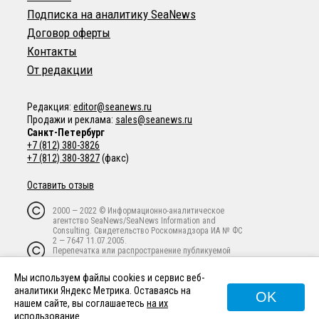
Подписка на аналитику SeaNews
Договор оферты
Контакты
От редакции
Редакция:
editor@seanews.ru
Продажи и реклама:
sales@seanews.ru
Санкт-Петербург
+7 (812) 380-3826
+7 (812) 380-3827
(факс)
Оставить отзыв
2000 — 2022 © Информационно-аналитическое
агентство SeaNews/SeaNews Information and
Consulting. Свидетельство Роскомнадзора ИА № ФС
2 — 7647 11.07.2005.
Перепечатка или распространение публикуемой
информации в любой форме любым способом
запрещены без письменного предварительного
Мы используем файлы cookies и сервис веб-
согласия владельца авторских прав.
аналитики Яндекс Метрика. Оставаясь на
OK
нашем сайте, вы соглашаетесь
на их
использование
.