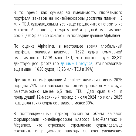
В то время как суммарная вместимость глобального
портфеля заказов на контейнеровозы достигла планки 13
млн TEU, судовладельцы все чаще предпочитают строить не
мегаконтейнеровозы, а суда малой и средней вместимости,
сообщает Splash со ссылкой на последние данные Alphaliner.
По оценке Alphaliner, в настоящее время глобальный
портфель заказов включает 1592 судна суммарной
вместимостью 12,98 млн TEU, что соответствует 38,3%
действующего флота (по
данным Linerlytica
, эти показатели
еще выше – 1630 судов, 13,28 млн TEU и 39%).
При этом, по информации Alphaliner, начиная с июля 2025
порядка 74% всех заказанных контейнеровозов – это суда
вместимостью менее 6,5 тыс. TEU. Для сравнения, в
предыдущий 12-месячный период с июля 2024 по июль 2025
года доля таких судов составляла менее 30%.
В постпандемийный период основной объем заказов
формировали контейнеровозы классов Neo-Panamax и
Megamax, что отражало стремление судовладельце
сократить операционные расходы за счет увеличения