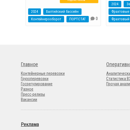
2024
З
2024
Балтийский бассейн
Фрахтовые 
0
Контейнерооборот
ПОРТСТАТ
Фрахтовый
Главное
Оперативн
Контейнерные перевозки
Аналитическ
Грузоперевозки
Статистика 
Госрегулирование
Прочая анали
Разное
Пресс-релизы
Вакансии
Реклама