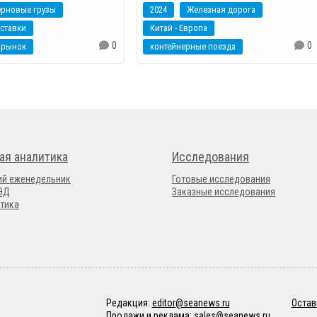
ерновые грузы
2024
Железная дорога
ставки
Китай - Европа
0
0
 рынок
контейнерные поезда
ая аналитика
Исследования
ий еженедельник
Готовые исследования
ВЭД
Заказные исследования
тика
Редакция:
editor@seanews.ru
Остав
Продажи и реклама:
sales@seanews.ru