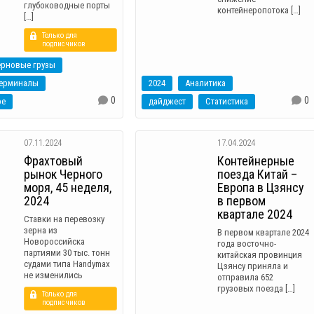
глубоководные порты
контейнеропотока […]
[…]
Только для
подписчиков
ерновые грузы
терминалы
2024
Аналитика
0
0
ре
дайджест
Статистика
07.11.2024
17.04.2024
Фрахтовый
Контейнерные
рынок Черного
поезда Китай –
моря, 45 неделя,
Европа в Цзянсу
2024
в первом
квартале 2024
Ставки на перевозку
зерна из
В первом квартале 2024
Новороссийска
года восточно-
партиями 30 тыс. тонн
китайская провинция
судами типа Handymax
Цзянсу приняла и
не изменились
отправила 652
грузовых поезда […]
Только для
подписчиков