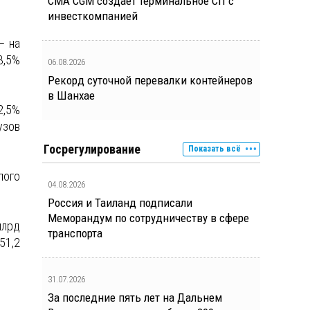
CMA CGM создает терминальное СП с
инвесткомпанией
– на
3,5%
06.08.2026
Рекорд суточной перевалки контейнеров
в Шанхае
2,5%
узов
Госрегулирование
Показать всё
лого
04.08.2026
Россия и Таиланд подписали
Меморандум по сотрудничеству в сфере
млрд
транспорта
51,2
31.07.2026
За последние пять лет на Дальнем