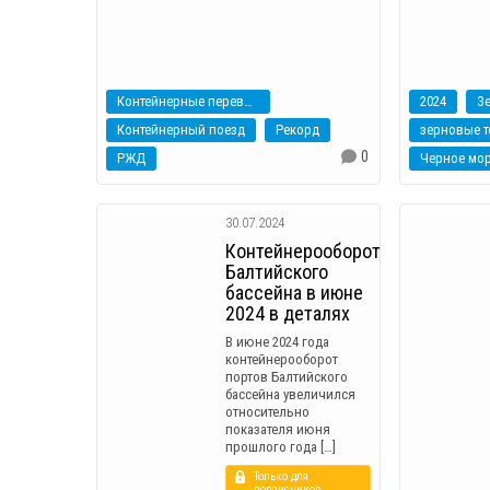
Контейнерные перевозки
2024
З
Контейнерный поезд
Рекорд
зерновые 
0
РЖД
Черное мо
30.07.2024
Контейнерооборот
Балтийского
бассейна в июне
2024 в деталях
В июне 2024 года
контейнерооборот
портов Балтийского
бассейна увеличился
относительно
показателя июня
прошлого года […]
Только для
подписчиков