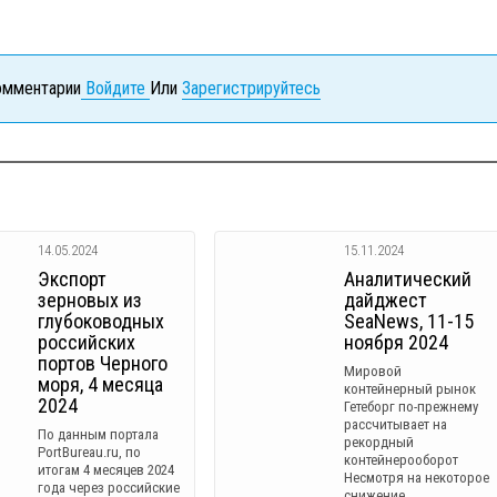
комментарии
Войдите
Или
Зарегистрируйтесь
14.05.2024
15.11.2024
Экспорт
Аналитический
зерновых из
дайджест
глубоководных
SeaNews, 11-15
российских
ноября 2024
портов Черного
Мировой
моря, 4 месяца
контейнерный рынок
2024
Гетеборг по-прежнему
рассчитывает на
По данным портала
рекордный
PortBureau.ru, по
контейнерооборот
итогам 4 месяцев 2024
Несмотря на некоторое
года через российские
снижение