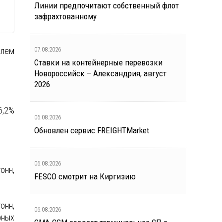
Линии предпочитают собственный флот
зафрахтованному
07.08.2026
елем
Ставки на контейнерные перевозки
Новороссийск – Александрия, август
2026
6,2%
06.08.2026
Обновлен сервис FREIGHTMarket
06.08.2026
онн,
FESCO смотрит на Киргизию
онн,
06.08.2026
рных