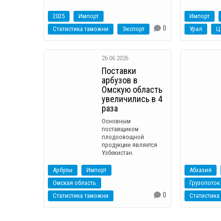
2025
Импорт
Импорт
0
Статистика таможни
Экспорт
Урал
Ц
26.06.2026
Поставки
арбузов в
Омскую область
увеличились в 4
раза
Основным
поставщиком
плодоовощной
продукции является
Узбекистан.
Арбузы
Импорт
Абхазия
Омская область
Грузопоток
0
Статистика таможни
Статистика