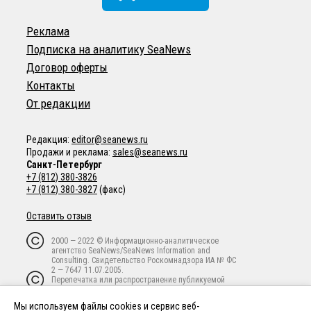
Реклама
Подписка на аналитику SeaNews
Договор оферты
Контакты
От редакции
Редакция:
editor@seanews.ru
Продажи и реклама:
sales@seanews.ru
Санкт-Петербург
+7 (812) 380-3826
+7 (812) 380-3827
(факс)
Оставить отзыв
2000 — 2022 © Информационно-аналитическое
агентство SeaNews/SeaNews Information and
Consulting. Свидетельство Роскомнадзора ИА № ФС
2 — 7647 11.07.2005.
Перепечатка или распространение публикуемой
информации в любой форме любым способом
запрещены без письменного предварительного
Мы используем файлы cookies и сервис веб-
согласия владельца авторских прав.