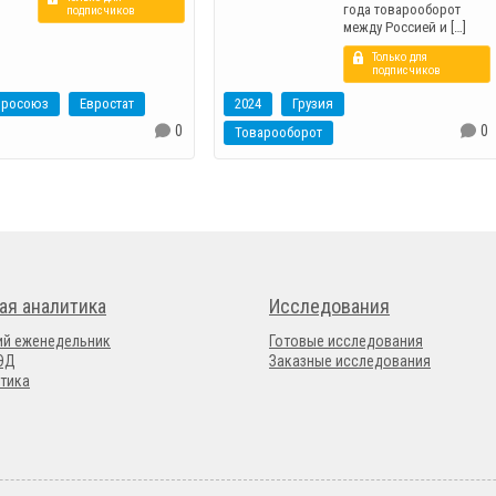
года товарооборот
подписчиков
между Россией и […]
Только для
подписчиков
вросоюз
Евростат
2024
Грузия
0
0
Товарооборот
ая аналитика
Исследования
ий еженедельник
Готовые исследования
ВЭД
Заказные исследования
тика