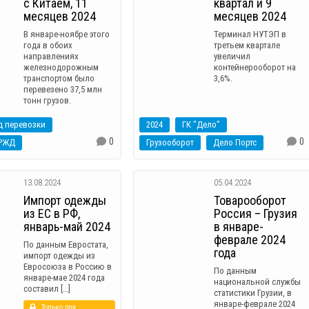
с Китаем, 11
квартал и 9
месяцев 2024
месяцев 2024
В январе-ноябре этого
Терминал НУТЭП в
года в обоих
третьем квартале
направлениях
увеличил
железнодорожным
контейнерооборот на
транспортом было
3,6%.
перевезено 37,5 млн
тонн грузов.
д перевозки
2024
ГК "Дело"
0
0
РЖД
Грузооборот
Дело Портс
13.08.2024
05.04.2024
Импорт одежды
Товарооборот
из ЕС в РФ,
Россия – Грузия
январь-май 2024
в январе-
феврале 2024
По данным Евростата,
года
импорт одежды из
Евросоюза в Россию в
По данным
январе-мае 2024 года
национальной службы
составил […]
статистики Грузии, в
январе-феврале 2024
Только для