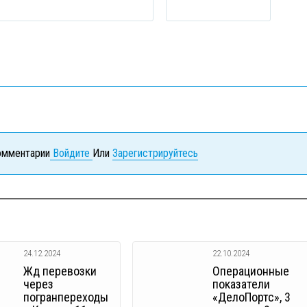
комментарии
Войдите
Или
Зарегистрируйтесь
24.12.2024
22.10.2024
Жд перевозки
Операционные
через
показатели
погранпереходы
«ДелоПортс», 3