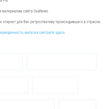
ах РФ.
м материалам сайта SeaNews.
ск откроет для Вас ретроспективу происходившего в отрасли.
периодичность выпуска смотрите здесь