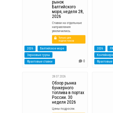
рынок
Балтийского
моря, неделя 28,
2026
Ставки на отдельные
направления
увеличились.
Только для
подписчиков
2026
Балтийское море
2026
F
Зерновые грузы
0
Фрахтовые ставки
Фрахтовые 
28.07.2026
Обзор рынка
бункерного
топлива в портах
России. 30
неделя 2026
Цены подросли.