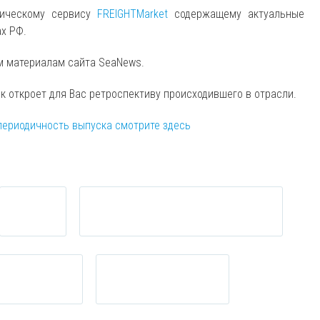
тическому сервису
FREIGHTMarket
содержащему актуальные
ах РФ.
м материалам сайта SeaNews.
ск откроет для Вас ретроспективу происходившего в отрасли.
периодичность выпуска смотрите здесь