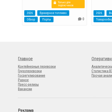
Только для
подписчиков
2026
Бункерное топливо
2026
В
0
Обзор
Порты
Товарообо
Главное
Оперативн
Контейнерные перевозки
Аналитическ
Грузоперевозки
Статистика 
Госрегулирование
Прочая анали
Разное
Пресс-релизы
Вакансии
Реклама