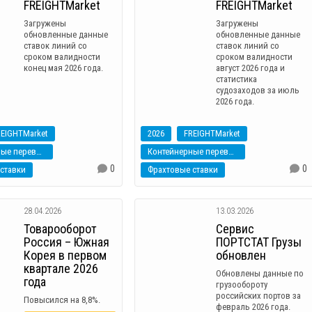
FREIGHTMarket
FREIGHTMarket
Загружены
Загружены
обновленные данные
обновленные данные
ставок линий со
ставок линий со
сроком валидности
сроком валидности
конец мая 2026 года.
август 2026 года и
статистика
судозаходов за июль
2026 года.
REIGHTMarket
2026
FREIGHTMarket
Контейнерные перевозки
Контейнерные перевозки
0
0
ставки
Фрахтовые ставки
28.04.2026
13.03.2026
Товарооборот
Сервис
Россия – Южная
ПОРТСТАТ Грузы
Корея в первом
обновлен
квартале 2026
Обновлены данные по
года
грузообороту
российских портов за
Повысился на 8,8%.
февраль 2026 года.