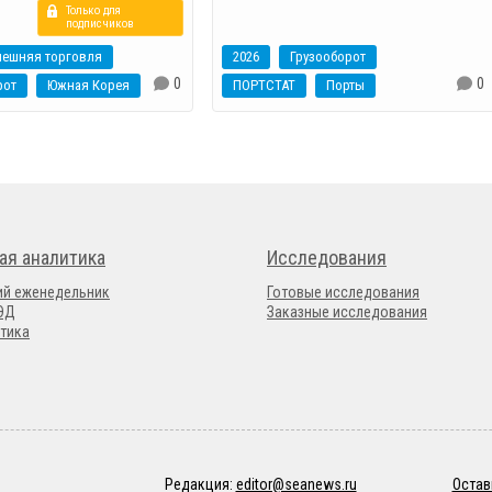
Только для
подписчиков
нешняя торговля
2026
Грузооборот
0
0
рот
Южная Корея
ПОРТСТАТ
Порты
ая аналитика
Исследования
ий еженедельник
Готовые исследования
ВЭД
Заказные исследования
тика
Редакция:
editor@seanews.ru
Остав