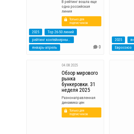
В рейтинг вошла еще
одна российская
линия
Только для
подписчиков
2025
Top 26-50 линий
рейтинг контейнерных линий
2025
0
январь-апрель
Евросоюз
04.08.2025
Обзор мирового
рынка
бункеровки. 31
неделя 2025
Разнонаправленная
динамика цен
Только для
подписчиков