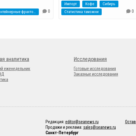
Импорт
Кофе
Сибирь
0
0
контейнерные фрахтовые индексы
Статистика таможни
ая аналитика
Исследования
ий еженедельник
Готовые исследования
ВЭД
Заказные исследования
тика
Редакция:
editor@seanews.ru
Остав
Продажи и реклама:
sales@seanews.ru
Санкт-Петербург