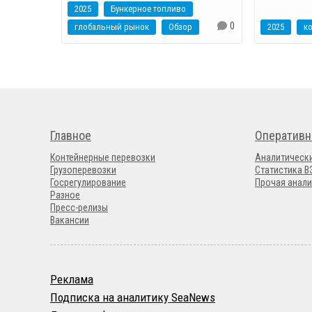
2025
Бункерное топливо
0
глобальный рынок
Обзор
2025
Главное
Оперативн
Контейнерные перевозки
Аналитическ
Грузоперевозки
Статистика 
Госрегулирование
Прочая анали
Разное
Пресс-релизы
Вакансии
Реклама
Подписка на аналитику SeaNews