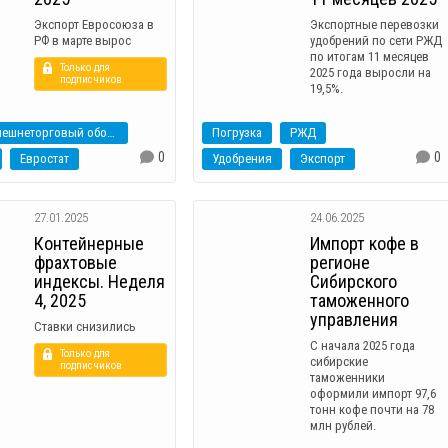
Экспорт Евросоюза в
Экспортные перевозки
РФ в марте вырос
удобрений по сети РЖД
по итогам 11 месяцев
Только для
2025 года выросли на
подписчиков
19,5%.
внешнеторговый оборот
Погрузка
РЖД
0
0
Евростат
Удобрения
Экспорт
27.01.2025
24.06.2025
Контейнерные
Импорт кофе в
фрахтовые
регионе
индексы. Неделя
Сибирского
4, 2025
таможенного
управления
Ставки снизились
С начала 2025 года
Только для
сибирские
подписчиков
таможенники
оформили импорт 97,6
тонн кофе почти на 78
млн рублей.