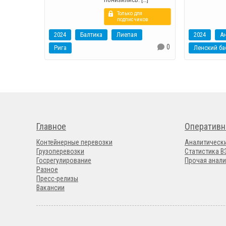
Только для
подписчиков
2024
Балтика
Лиепая
2024
А
0
Рига
Ленский ба
Главное
Оперативн
Контейнерные перевозки
Аналитическ
Грузоперевозки
Статистика 
Госрегулирование
Прочая анали
Разное
Пресс-релизы
Вакансии