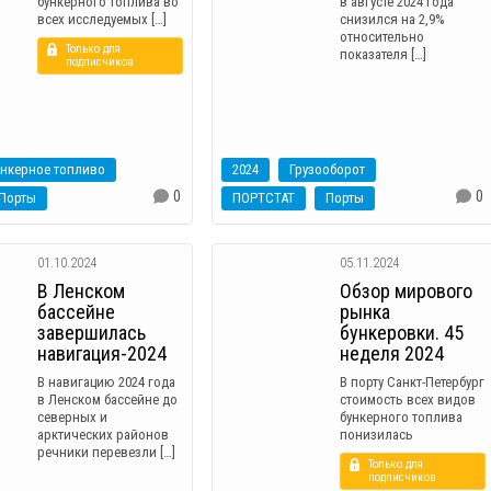
бункерного топлива во
в августе 2024 года
всех исследуемых […]
снизился на 2,9%
относительно
Только для
показателя […]
подписчиков
ункерное топливо
2024
Грузооборот
0
0
Порты
ПОРТСТАТ
Порты
01.10.2024
05.11.2024
В Ленском
Обзор мирового
бассейне
рынка
завершилась
бункеровки. 45
навигация-2024
неделя 2024
В навигацию 2024 года
В порту Санкт-Петербург
в Ленском бассейне до
стоимость всех видов
северных и
бункерного топлива
арктических районов
понизилась
речники перевезли […]
Только для
подписчиков