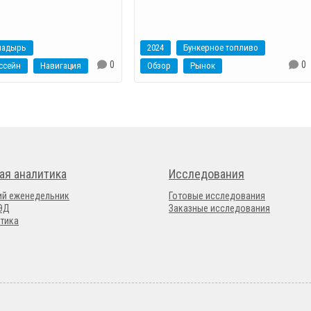
надырь
2024
Бункерное топливо
0
0
ссейн
Навигация
Обзор
Рынок
ая аналитика
Исследования
ий еженедельник
Готовые исследования
ВЭД
Заказные исследования
тика