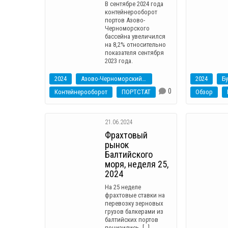
В сентябре 2024 года
контейнерооборот
портов Азово-
Черноморского
бассейна увеличился
на 8,2% относительно
показателя сентября
2023 года.
2024
Азово-Черноморский бассейн
2024
Б
0
Контейнерооборот
ПОРТСТАТ
Обзор
21.06.2024
Фрахтовый
рынок
Балтийского
моря, неделя 25,
2024
На 25 неделе
фрахтовые ставки на
перевозку зерновых
грузов балкерами из
балтийских портов
понизились. […]