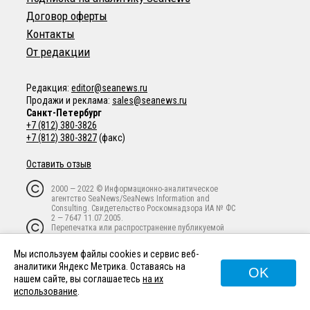
Договор оферты
Контакты
От редакции
Редакция:
editor@seanews.ru
Продажи и реклама:
sales@seanews.ru
Санкт-Петербург
+7 (812) 380-3826
+7 (812) 380-3827
(факс)
Оставить отзыв
2000 — 2022 © Информационно-аналитическое
агентство SeaNews/SeaNews Information and
Consulting. Свидетельство Роскомнадзора ИА № ФС
2 — 7647 11.07.2005.
Перепечатка или распространение публикуемой
информации в любой форме любым способом
запрещены без письменного предварительного
Мы используем файлы cookies и сервис веб-
согласия владельца авторских прав.
аналитики Яндекс Метрика. Оставаясь на
OK
нашем сайте, вы соглашаетесь
на их
использование
.